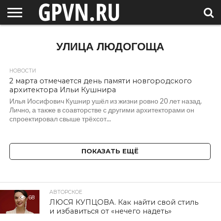
НОВГОРОДСКАЯ
ОБЛАСТЬ
НОВОСТИ
РОССИЯ
СПЕЦПРОЕКТЫ
БЛОГ
СТАТЬИ
ФОТОРЕПОРТАЖИ
ИНТЕРВЬЮ
ОБЪЕКТЫ
ПОДБОРКИ
УЛИЦА ЛЮДОГОЩА
СОСЕДЕЙ
/ МИР
НОВОСТИ
2 марта отмечается день памяти новгородского
архитектора Ильи Кушнира
Илья Иосифович Кушнир ушёл из жизни ровно 20 лет назад.
Лично, а также в соавторстве с другими архитекторами он
спроектировал свыше трёхсот...
ПОКАЗАТЬ ЕЩЁ
АВТОРСКОЕ
68
ЛЮСЯ КУПЦОВА. Как найти свой стиль
и избавиться от «нечего надеть»