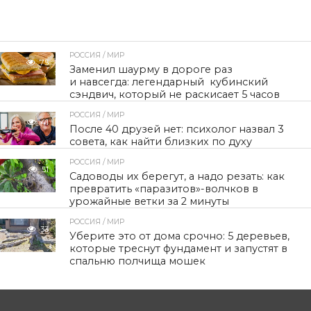
РОССИЯ / МИР
75
Заменил шаурму в дороге раз
и навсегда: легендарный кубинский
сэндвич, который не раскисает 5 часов
РОССИЯ / МИР
41
После 40 друзей нет: психолог назвал 3
совета, как найти близких по духу
РОССИЯ / МИР
51
Садоводы их берегут, а надо резать: как
превратить «паразитов»-волчков в
урожайные ветки за 2 минуты
РОССИЯ / МИР
33
Уберите это от дома срочно: 5 деревьев,
которые треснут фундамент и запустят в
спальню полчища мошек