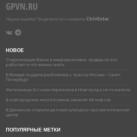
Нашли ошибку? Выделите её и нажмите
Ctrl+Enter
.
НОВОЕ
Стерилизация банок в микроволновке: правда ли это
работает и что важно знать
В Валдае осудили разбойника с трассы Москва – Санкт-
Петербург
Жительница Эстонии переехала в Новгород и не пожалела
В новгородских многоэтажках заменят 66 лифтов
В Демянске открыли детский культурно-просветительский
центр
ПОПУЛЯРНЫЕ МЕТКИ