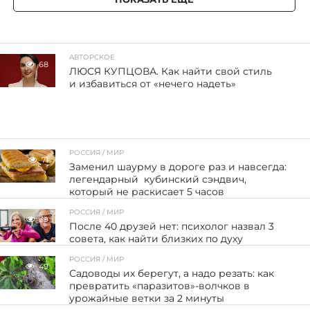
АВТОРСКОЕ
68
ЛЮСЯ КУПЦОВА. Как найти свой стиль
и избавиться от «нечего надеть»
РОССИЯ / МИР
71
Заменил шаурму в дороге раз и навсегда:
легендарный кубинский сэндвич,
который не раскисает 5 часов
РОССИЯ / МИР
39
После 40 друзей нет: психолог назвал 3
совета, как найти близких по духу
РОССИЯ / МИР
49
Садоводы их берегут, а надо резать: как
превратить «паразитов»-волчков в
урожайные ветки за 2 минуты