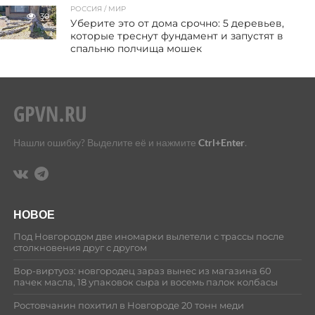
РОССИЯ / МИР
30
Уберите это от дома срочно: 5 деревьев,
которые треснут фундамент и запустят в
спальню полчища мошек
Нашли ошибку? Выделите её и нажмите
Ctrl+Enter
.
НОВОЕ
Под Новгородом две иномарки вылетели с трассы после
столкновения друг с другом
Вор-виртуоз: новгородец зараз вынес из магазина 60
пачек масла, 18 упаковок сыра и восемь палок колбасы
Ростовчанин похитил в Новгороде 20 тонн меди