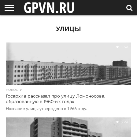
НОВГОРОДСКАЯ
ОБЛАСТЬ
НОВОСТИ
РОССИЯ
СПЕЦПРОЕКТЫ
БЛОГ
СТАТЬИ
ФОТОРЕПОРТАЖИ
ИНТЕРВЬЮ
ОБЪЕКТЫ
ПОДБОРКИ
УЛИЦЫ
СОСЕДЕЙ
/ МИР
5.5K
НОВОСТИ
Госархив рассказал про улицу Ломоносова,
образованную в 1960-ых годах
Название улицы утверждено в 1966 году.
2.2K