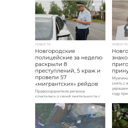
летнего жителя Великого
5.1K
Новгорода....
НОВОСТИ
НОВОСТИ
Новгородские
Новго
полицейские за неделю
знако
раскрыли 8
приго
преступлений, 5 краж и
прину
провели 57
Мужчина
«мигрантских» рейдов
снять с
украшени
Правоохранители региона
году пр
отчитались о своей деятельности с
удержан
11 по 17 августа 2025 года. Так,
заработн
полицейские установили
3.1K
подозреваемых по 8 ранее
совершенным преступлениям,...