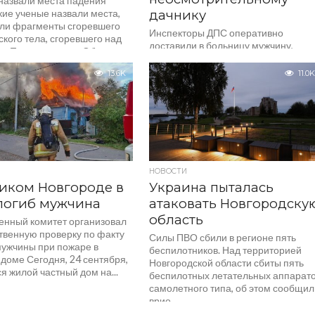
назвали места падения
кие ученые назвали места,
дачнику
али фрагменты сгоревшего
Инспекторы ДПС оперативно
кого тела, сгоревшего над
доставили в больницу мужчину,
 и Подмосковьем. Об этом
который почти отрезал себе палец
т лаборатория солнечной...
секатором Несчастный случай
13.6K
11.0K
произошел к городе Боровичи. На
автотрассе машина...
НОВОСТИ
иком Новгороде в
Украина пыталась
погиб мужчина
атаковать Новгородску
область
енный комитет организовал
твенную проверку по факту
Силы ПВО сбили в регионе пять
мужчины при пожаре в
беспилотников. Над территорией
доме Сегодня, 24 сентября,
Новгородской области сбиты пять
я жилой частный дом на...
беспилотных летательных аппарат
самолетного типа, об этом сообщил
врио...