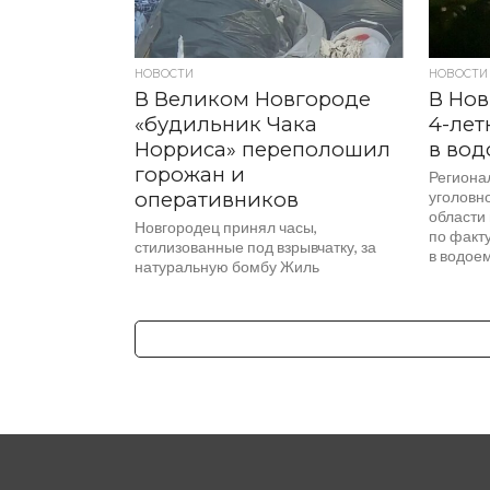
НОВОСТИ
НОВОСТИ
В Великом Новгороде
В Нов
«будильник Чака
4-лет
Норриса» переполошил
в вод
горожан и
Региона
оперативников
уголовн
области
Новгородец принял часы,
по факту
стилизованные под взрывчатку, за
в водоем
натуральную бомбу Жиль
микрорайона «Луговой» в Великом
Новгороде обнаружил в мусорном
баке предмет, который очень...