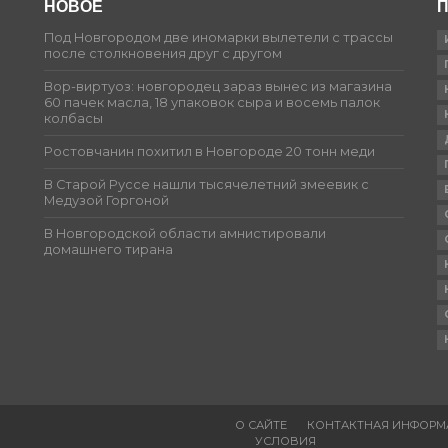
НОВОЕ
П
Под Новгородом две иномарки вылетели с трассы
после столкновения друг с другом
Вор-виртуоз: новгородец зараз вынес из магазина
60 пачек масла, 18 упаковок сыра и восемь палок
колбасы
Ростовчанин похитил в Новгороде 20 тонн меди
В Старой Руссе нашли тысячелетний змеевик с
Медузой Горгоной
В Новгородской области амнистировали
домашнего тирана
О САЙТЕ
КОНТАКТНАЯ ИНФОРМ
УСЛОВИЯ