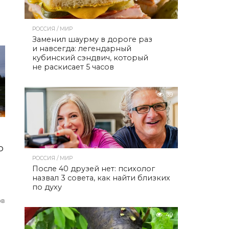
РОССИЯ / МИР
Заменил шаурму в дороге раз
и навсегда: легендарный
кубинский сэндвич, который
не раскисает 5 часов
39
ю
РОССИЯ / МИР
После 40 друзей нет: психолог
назвал 3 совета, как найти близких
по духу
ов
49