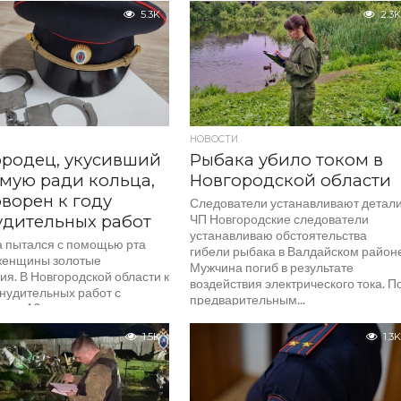
5.3K
2.3K
НОВОСТИ
родец, укусивший
Рыбака убило током в
мую ради кольца,
Новгородской области
ворен к году
Следователи устанавливают детал
дительных работ
ЧП Новгородские следователи
устанавливаю обстоятельства
 пытался с помощью рта
гибели рыбака в Валдайском район
 женщины золотые
Мужчина погиб в результате
я. В Новгородской области к
воздействия электрического тока. П
инудительных работ с
предварительным...
ием 10 процентов
ой...
1.5K
1.3K