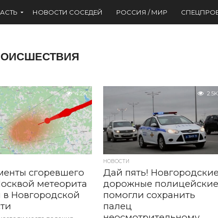
АСТЬ
НОВОСТИ СОСЕДЕЙ
РОССИЯ / МИР
СПЕЦПРО
РОИСШЕСТВИЯ
4.2K
2.5K
НОВОСТИ
менты сгоревшего
Дай пять! Новгородски
осквой метеорита
дорожные полицейски
 в Новгородской
помогли сохранить
сти
палец
неосмотрительному