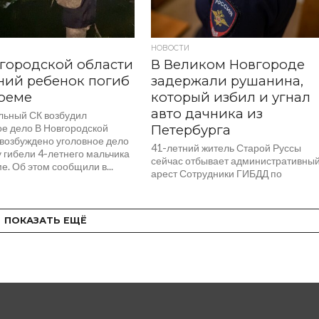
НОВОСТИ
городской области
В Великом Новгороде
ний ребенок погиб
задержали рушанина,
оеме
который избил и угнал
авто дачника из
льный СК возбудил
ое дело В Новгородской
Петербурга
 возбуждено уголовное дело
41-летний житель Старой Руссы
 гибели 4-летнего мальчика
сейчас отбывает административны
е. Об этом сообщили в...
арест Сотрудники ГИБДД по
Новгородской области задержали в
Великом Новгороде жителя Старой
Руссы, который в...
ПОКАЗАТЬ ЕЩЁ