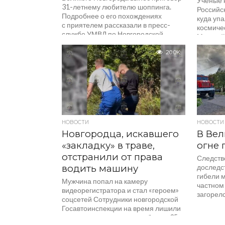
Ученые 
31-летнему любителю шоппинга.
Российс
Подробнее о его похождениях
куда уп
с приятелем рассказали в пресс-
космичес
службе УМВД по Новгородской
Москвой
области. Инцидент произошел...
сообщае
20.0K
НОВОСТИ
НОВОСТИ
Новгородца, искавшего
В Вел
«закладку» в траве,
огне 
отстранили от права
Следств
водить машину
доследс
гибели 
Мужчина попал на камеру
частном 
видеорегистратора и стал «героем»
загорелс
соцсетей Сотрудники новгородской
Госавтоинспекции на время лишили
права управления автомобилем 35-