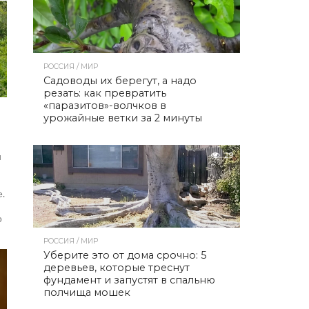
РОССИЯ / МИР
Садоводы их берегут, а надо
резать: как превратить
«паразитов»-волчков в
урожайные ветки за 2 минуты
и
29
е.
о
РОССИЯ / МИР
Уберите это от дома срочно: 5
деревьев, которые треснут
фундамент и запустят в спальню
полчища мошек