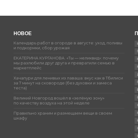
НОВОЕ
П
Календарь работ в огороде в августе: уход, поливы
и подкормки, сбор урожая
ЕКАТЕРИНА КУРГАНОВА. «Ты — неликвид»: почему
мы разлюбили друг друга и превратили семью в
маркетплейс
Хачапури для ленивых из лаваша: вкус как в Тбилиси
за 7 минут на сковороде (без духовки и замеса
теста)
Великий Новгород вошёл в «зелёную зону»
по качеству воздуха на этой неделе
Правильно храним и размещаем вещи в своем
шкафу