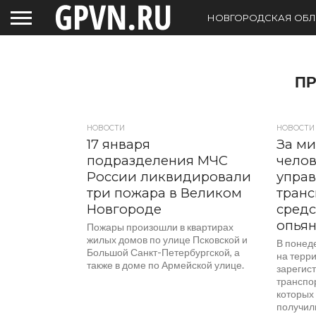
НОВГОРОДСКАЯ ОБЛ
П
НОВОСТИ
НОВОСТИ
17 января
За ми
подразделения МЧС
челов
России ликвидировали
упра
три пожара в Великом
тран
Новгороде
средс
опья
Пожары произошли в квартирах
жилых домов по улице Псковской и
В понеде
Большой Санкт-Петербургской, а
на терр
также в доме по Армейской улице.
зарегис
транспо
которых 
получили