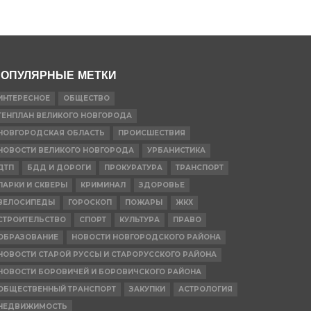
ОПУЛЯРНЫЕ МЕТКИ
ИНТЕРЕСНОЕ
ОБЩЕСТВО
ГЕНПЛАН ВЕЛИКОГО НОВГОРОДА
НОВГОРОДСКАЯ ОБЛАСТЬ
ПРОИСШЕСТВИЯ
НОВОСТИ ВЕЛИКОГО НОВГОРОДА
УРБАНИСТИКА
ДТП
БДД И ДОРОГИ
ПРОКУРАТУРА
ТРАНСПОРТ
ПАРКИ И СКВЕРЫ
КРИМИНАЛ
ЗДОРОВЬЕ
ВЕЛОСИПЕДЫ
ГОРОСКОП
ПОЖАРЫ
ЖКХ
СТРОИТЕЛЬСТВО
СПОРТ
КУЛЬТУРА
ПРАВО
ОБРАЗОВАНИЕ
НОВОСТИ НОВГОРОДСКОГО РАЙОНА
НОВОСТИ СТАРОЙ РУССЫ И СТАРОРУССКОГО РАЙОНА
НОВОСТИ БОРОВИЧЕЙ И БОРОВИЧСКОГО РАЙОНА
ОБЩЕСТВЕННЫЙ ТРАНСПОРТ
ЗАКУПКИ
АСТРОЛОГИЯ
НЕДВИЖИМОСТЬ