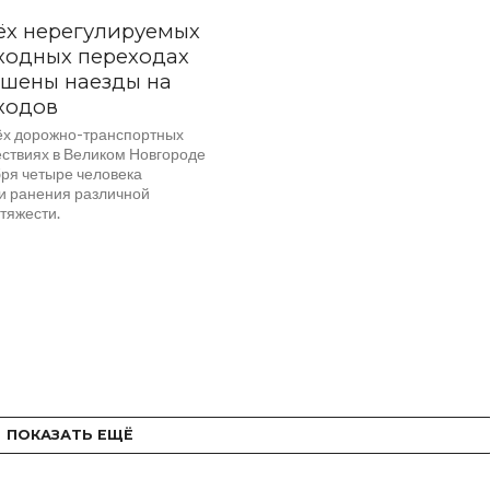
ёх нерегулируемых
ходных переходах
шены наезды на
ходов
ёх дорожно-транспортных
ствиях в Великом Новгороде
бря четыре человека
и ранения различной
тяжести.
ПОКАЗАТЬ ЕЩЁ