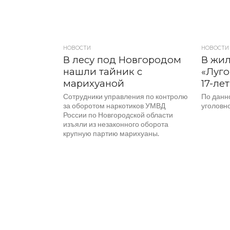
НОВОСТИ
НОВОСТИ
В лесу под Новгородом
В жи
нашли тайник с
«Луго
марихуаной
17-ле
Сотрудники управления по контролю
По данн
за оборотом наркотиков УМВД
уголовно
России по Новгородской области
изъяли из незаконного оборота
крупную партию марихуаны.