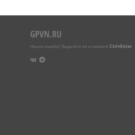
Нашли ошибку? Выделите её и нажмите
Ctrl+Enter
.