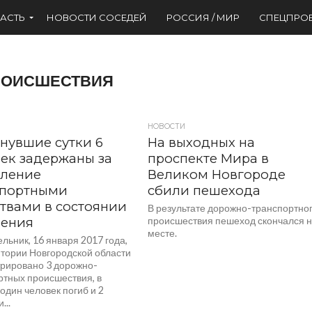
АСТЬ
НОВОСТИ СОСЕДЕЙ
РОССИЯ / МИР
СПЕЦПРО
РОИСШЕСТВИЯ
НОВОСТИ
нувшие сутки 6
На выходных на
ек задержаны за
проспекте Мира в
вление
Великом Новгороде
спортными
сбили пешехода
твами в состоянии
В результате дорожно-транспортно
нения
происшествия пешеход скончался 
месте.
льник, 16 января 2017 года,
итории Новгородской области
трировано 3 дорожно-
ртных происшествия, в
один человек погиб и 2
...