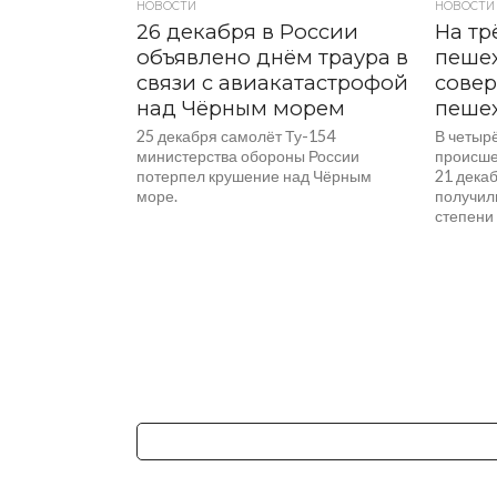
НОВОСТИ
НОВОСТИ
26 декабря в России
На тр
объявлено днём траура в
пеше
связи с авиакатастрофой
совер
над Чёрным морем
пеше
25 декабря самолёт Ту-154
В четыр
министерства обороны России
происше
потерпел крушение над Чёрным
21 дека
море.
получил
степени 