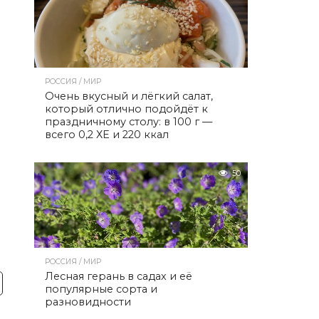
РОССИЯ / МИР
Очень вкусный и лёгкий салат,
который отлично подойдёт к
праздничному столу: в 100 г —
всего 0,2 ХЕ и 220 ккал
50
РОССИЯ / МИР
Лесная герань в садах и её
популярные сорта и
разновидности