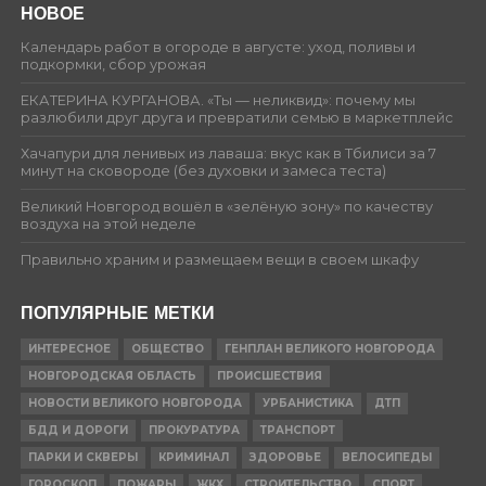
НОВОЕ
Календарь работ в огороде в августе: уход, поливы и
подкормки, сбор урожая
ЕКАТЕРИНА КУРГАНОВА. «Ты — неликвид»: почему мы
разлюбили друг друга и превратили семью в маркетплейс
Хачапури для ленивых из лаваша: вкус как в Тбилиси за 7
минут на сковороде (без духовки и замеса теста)
Великий Новгород вошёл в «зелёную зону» по качеству
воздуха на этой неделе
Правильно храним и размещаем вещи в своем шкафу
ПОПУЛЯРНЫЕ МЕТКИ
ИНТЕРЕСНОЕ
ОБЩЕСТВО
ГЕНПЛАН ВЕЛИКОГО НОВГОРОДА
НОВГОРОДСКАЯ ОБЛАСТЬ
ПРОИСШЕСТВИЯ
НОВОСТИ ВЕЛИКОГО НОВГОРОДА
УРБАНИСТИКА
ДТП
БДД И ДОРОГИ
ПРОКУРАТУРА
ТРАНСПОРТ
ПАРКИ И СКВЕРЫ
КРИМИНАЛ
ЗДОРОВЬЕ
ВЕЛОСИПЕДЫ
ГОРОСКОП
ПОЖАРЫ
ЖКХ
СТРОИТЕЛЬСТВО
СПОРТ