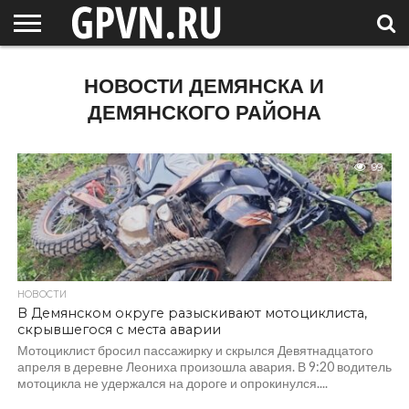
НОВГОРОДСКАЯ
ОБЛАСТЬ
НОВОСТИ
РОССИЯ
СПЕЦПРОЕКТЫ
БЛОГ
СТАТЬИ
ФОТОРЕПОРТАЖИ
ИНТЕРВЬЮ
ОБЪЕКТЫ
ПОДБОРКИ
НОВОСТИ ДЕМЯНСКА И
СОСЕДЕЙ
/ МИР
ДЕМЯНСКОГО РАЙОНА
99
НОВОСТИ
В Демянском округе разыскивают мотоциклиста,
скрывшегося с места аварии
Мотоциклист бросил пассажирку и скрылся Девятнадцатого
апреля в деревне Леониха произошла авария. В 9:20 водитель
мотоцикла не удержался на дороге и опрокинулся....