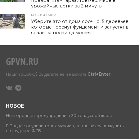
превратить «паразитов»-волчков в
урожайные ветки за 2 минуты
РОССИЯ / МИР
26
Уберите это от дома срочно: 5 деревьев,
которые треснут фундамент и запустят в
спальню полчища мошек
Нашли ошибку? Выделите её и нажмите
Ctrl+Enter
.
НОВОЕ
Новгородцев предупредили о 30-градусной жаре
В Валдае осудили троих мужчин, пытавшихся подкупить
сотрудника ФСБ