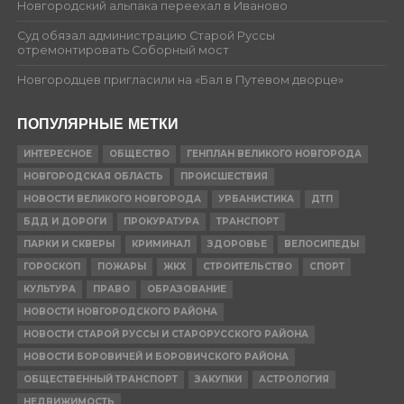
Новгородский альпака переехал в Иваново
Суд обязал администрацию Старой Руссы
отремонтировать Соборный мост
Новгородцев пригласили на «Бал в Путевом дворце»
ПОПУЛЯРНЫЕ МЕТКИ
ИНТЕРЕСНОЕ
ОБЩЕСТВО
ГЕНПЛАН ВЕЛИКОГО НОВГОРОДА
НОВГОРОДСКАЯ ОБЛАСТЬ
ПРОИСШЕСТВИЯ
НОВОСТИ ВЕЛИКОГО НОВГОРОДА
УРБАНИСТИКА
ДТП
БДД И ДОРОГИ
ПРОКУРАТУРА
ТРАНСПОРТ
ПАРКИ И СКВЕРЫ
КРИМИНАЛ
ЗДОРОВЬЕ
ВЕЛОСИПЕДЫ
ГОРОСКОП
ПОЖАРЫ
ЖКХ
СТРОИТЕЛЬСТВО
СПОРТ
КУЛЬТУРА
ПРАВО
ОБРАЗОВАНИЕ
НОВОСТИ НОВГОРОДСКОГО РАЙОНА
НОВОСТИ СТАРОЙ РУССЫ И СТАРОРУССКОГО РАЙОНА
НОВОСТИ БОРОВИЧЕЙ И БОРОВИЧСКОГО РАЙОНА
ОБЩЕСТВЕННЫЙ ТРАНСПОРТ
ЗАКУПКИ
АСТРОЛОГИЯ
НЕДВИЖИМОСТЬ