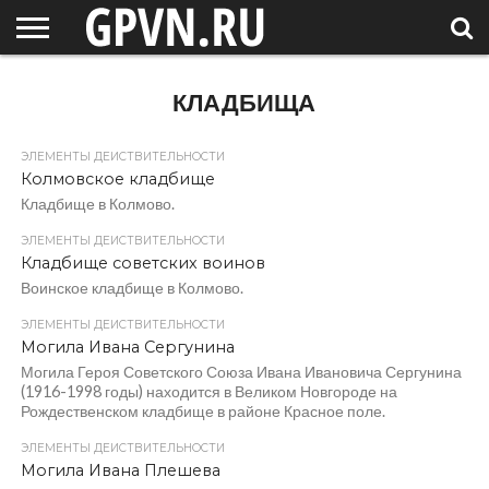
НОВГОРОДСКАЯ
ОБЛАСТЬ
НОВОСТИ
РОССИЯ
СПЕЦПРОЕКТЫ
БЛОГ
СТАТЬИ
ФОТОРЕПОРТАЖИ
ИНТЕРВЬЮ
ОБЪЕКТЫ
ПОДБОРКИ
КЛАДБИЩА
СОСЕДЕЙ
/ МИР
ЭЛЕМЕНТЫ ДЕЙСТВИТЕЛЬНОСТИ
Колмовское кладбище
Кладбище в Колмово.
ЭЛЕМЕНТЫ ДЕЙСТВИТЕЛЬНОСТИ
Кладбище советских воинов
Воинское кладбище в Колмово.
ЭЛЕМЕНТЫ ДЕЙСТВИТЕЛЬНОСТИ
Могила Ивана Сергунина
Могила Героя Советского Союза Ивана Ивановича Сергунина
(1916-1998 годы) находится в Великом Новгороде на
Рождественском кладбище в районе Красное поле.
ЭЛЕМЕНТЫ ДЕЙСТВИТЕЛЬНОСТИ
Могила Ивана Плешева