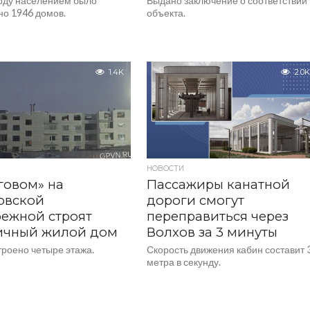
году населением было
Выдано заключение о соответствии
но 1946 домов.
объекта.
1.4K
2.0K
НОВОСТИ
говом» на
Пассажиры канатной
овской
дороги смогут
ежной строят
переправиться через
ичный жилой дом
Волхов за 3 минуты
троено четыре этажа.
Скорость движения кабин составит 
метра в секунду.