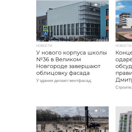
2.1K
НОВОСТИ
НОВОСТИ
У нового корпуса школы
Конц
№36 в Великом
одарё
Новгороде завершают
обсуд
облицовку фасада
прави
Дмит
У здания делают вентфасад.
Строител
1.5K