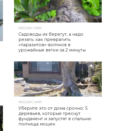
РОССИЯ / МИР
Садоводы их берегут, а надо
резать: как превратить
«паразитов»-волчков в
урожайные ветки за 2 минуты
26
РОССИЯ / МИР
Уберите это от дома срочно: 5
деревьев, которые треснут
фундамент и запустят в спальню
полчища мошек