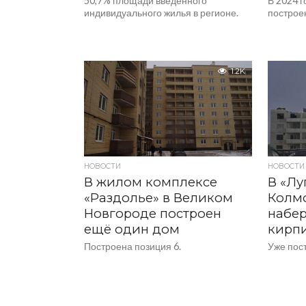
50,7% площади введенного
В 2024 
индивидуального жилья в регионе.
построе
1.2K
НОВОСТИ
НОВОСТИ
В жилом комплексе
В «Лу
«Раздолье» в Великом
Колм
Новгороде построен
набер
ещё один дом
кирп
Построена позиция 6.
Уже пос