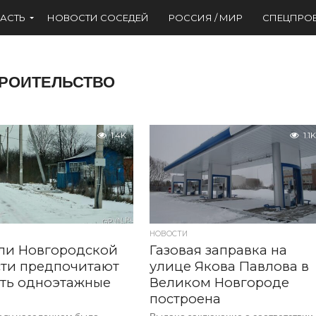
АСТЬ
НОВОСТИ СОСЕДЕЙ
РОССИЯ / МИР
СПЕЦПРО
РОИТЕЛЬСТВО
1.4K
1.1K
НОВОСТИ
ли Новгородской
Газовая заправка на
ти предпочитают
улице Якова Павлова в
ть одноэтажные
Великом Новгороде
построена