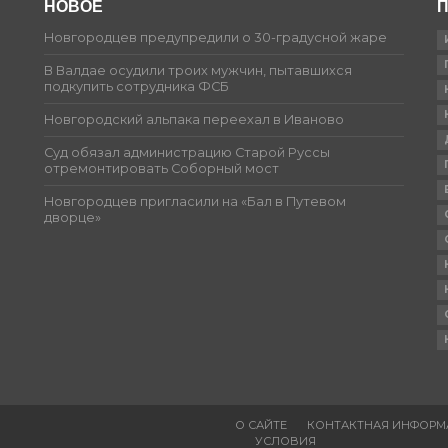
НОВОЕ
П
Новгородцев предупредили о 30-градусной жаре
В Валдае осудили троих мужчин, пытавшихся
подкупить сотрудника ФСБ
Новгородский альпака переехал в Иваново
Суд обязал администрацию Старой Руссы
отремонтировать Соборный мост
Новгородцев пригласили на «Бал в Путевом
дворце»
О САЙТЕ
КОНТАКТНАЯ ИНФОРМ
УСЛОВИЯ