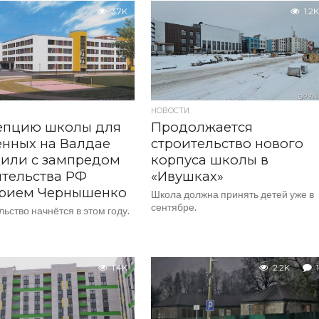
3.7K
1.2K
НОВОСТИ
епцию школы для
Продолжается
нных на Валдае
строительство нового
или с зампредом
корпуса школы в
тельства РФ
«Ивушках»
рием Чернышенко
Школа должна принять детей уже в
сентябре.
ьство начнётся в этом году.
1.4K
2.2K
1