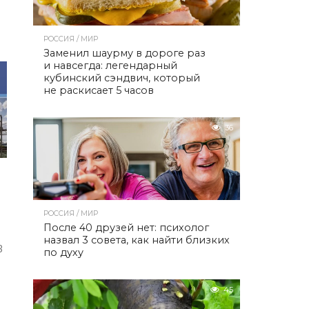
РОССИЯ / МИР
Заменил шаурму в дороге раз
и навсегда: легендарный
кубинский сэндвич, который
не раскисает 5 часов
36
РОССИЯ / МИР
После 40 друзей нет: психолог
назвал 3 совета, как найти близких
3
по духу
45