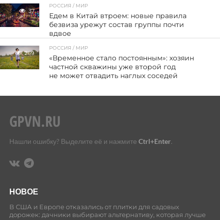
РОССИЯ / МИР
37
Едем в Китай втроем: новые правила
безвиза урежут состав группы почти
вдвое
РОССИЯ / МИР
269
«Временное стало постоянным»: хозяин
частной скважины уже второй год
не может отвадить наглых соседей
Нашли ошибку? Выделите её и нажмите
Ctrl+Enter
.
НОВОЕ
В США и Европе отказались от плитки для садовых
дорожек: дачники выбирают альтернативу, которая лучше