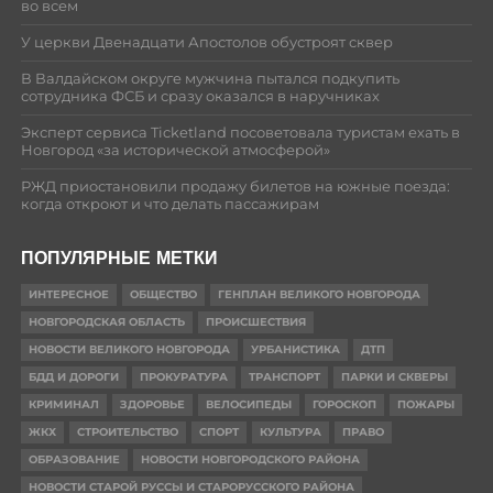
во всем
У церкви Двенадцати Апостолов обустроят сквер
В Валдайском округе мужчина пытался подкупить
сотрудника ФСБ и сразу оказался в наручниках
Эксперт сервиса Ticketland посоветовала туристам ехать в
Новгород «за исторической атмосферой»
РЖД приостановили продажу билетов на южные поезда:
когда откроют и что делать пассажирам
ПОПУЛЯРНЫЕ МЕТКИ
ИНТЕРЕСНОЕ
ОБЩЕСТВО
ГЕНПЛАН ВЕЛИКОГО НОВГОРОДА
НОВГОРОДСКАЯ ОБЛАСТЬ
ПРОИСШЕСТВИЯ
НОВОСТИ ВЕЛИКОГО НОВГОРОДА
УРБАНИСТИКА
ДТП
БДД И ДОРОГИ
ПРОКУРАТУРА
ТРАНСПОРТ
ПАРКИ И СКВЕРЫ
КРИМИНАЛ
ЗДОРОВЬЕ
ВЕЛОСИПЕДЫ
ГОРОСКОП
ПОЖАРЫ
ЖКХ
СТРОИТЕЛЬСТВО
СПОРТ
КУЛЬТУРА
ПРАВО
ОБРАЗОВАНИЕ
НОВОСТИ НОВГОРОДСКОГО РАЙОНА
НОВОСТИ СТАРОЙ РУССЫ И СТАРОРУССКОГО РАЙОНА