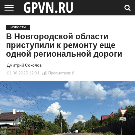
НОВГОРОДСКАЯ
ОБЛАСТЬ
НОВОСТИ
РОССИЯ
СПЕЦПРОЕКТЫ
БЛОГ
СТАТЬИ
ФОТОРЕПОРТАЖИ
ИНТЕРВЬЮ
ОБЪЕКТЫ
ПОДБОРКИ
НОВОСТИ
СОСЕДЕЙ
/ МИР
В Новгородской области
приступили к ремонту еще
одной региональной дороги
Дмитрий Соколов
01.08.2025 12:01
Просмотров:
8