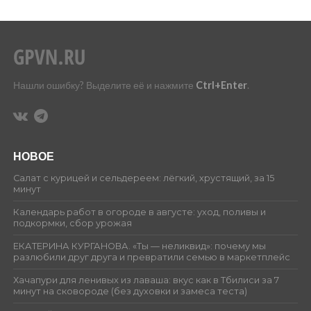
Нашли ошибку? Выделите её и нажмите
Ctrl+Enter
.
НОВОЕ
Салат с курицей и сельдереем: лёгкий, хрустящий, за 15
минут
Календарь работ в огороде в августе: уход, поливы и
подкормки, сбор урожая
ЕКАТЕРИНА КУРГАНОВА. «Ты — неликвид»: почему мы
разлюбили друг друга и превратили семью в маркетплейс
Хачапури для ленивых из лаваша: вкус как в Тбилиси за 7
минут на сковороде (без духовки и замеса теста)