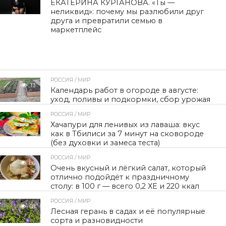
ЕКАТЕРИНА КУРГАНОВА. «Ты —
неликвид»: почему мы разлюбили друг
друга и превратили семью в
маркетплейс
РОССИЯ / МИР
13
Календарь работ в огороде в августе:
уход, поливы и подкормки, сбор урожая
РОССИЯ / МИР
38
Хачапури для ленивых из лаваша: вкус
как в Тбилиси за 7 минут на сковороде
(без духовки и замеса теста)
РОССИЯ / МИР
86
Очень вкусный и лёгкий салат, который
отлично подойдёт к праздничному
столу: в 100 г — всего 0,2 ХЕ и 220 ккал
РОССИЯ / МИР
68
Лесная герань в садах и её популярные
сорта и разновидности