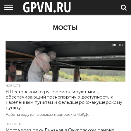
НОВГОРОДСКАЯ
ОБЛАСТЬ
НОВОСТИ
РОССИЯ
СПЕЦПРОЕКТЫ
БЛОГ
СТАТЬИ
ФОТОРЕПОРТАЖИ
ИНТЕРВЬЮ
ОБЪЕКТЫ
ПОДБОРКИ
МОСТЫ
СОСЕДЕЙ
/ МИР
919
НОВОСТИ
В Пестовском округе ремонтируют мост,
обеспечивающий транспортную доступность к
населённым пунктам и фельдшерско-акушерскому
пункту
Работы ведутся в рамках нацпроекта «БКД».
НОВОСТИ
Мост через реку Льняная в Окуловском районе