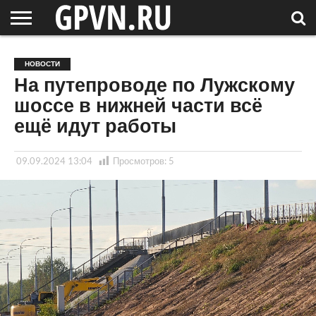
НОВГОРОДСКАЯ
ОБЛАСТЬ
НОВОСТИ
РОССИЯ
СПЕЦПРОЕКТЫ
БЛОГ
СТАТЬИ
ФОТОРЕПОРТАЖИ
ИНТЕРВЬЮ
ОБЪЕКТЫ
ПОДБОРКИ
НОВОСТИ
СОСЕДЕЙ
/ МИР
На путепроводе по Лужскому
шоссе в нижней части всё
ещё идут работы
09.09.2024 13:04
Просмотров:
5