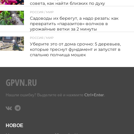
совета, как найти близких по духу
РОССИЯ / МИР
38
Садоводы их берегут, а надо резать: как
превратить «паразитов»-волчков в
урожайные ветки за 2 минуты
РОССИЯ / МИР
23
Уберите это от дома срочно: 5 деревьев,
которые треснут фундамент и запустят в
спальню полчища мошек
Нашли ошибку? Выделите её и нажмите
Ctrl+Enter
.
НОВОЕ