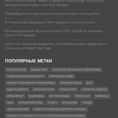
Мост почти готов: через 10 дней в Новгороде откроется
обновлённый парк «Чистые пруды»
Петербургские депутаты массово уходят из соцсетей
В Новгороде грузовик FAW отдавил ногу мужчине
В Новгородской области строят ЛЭП для ВСМ Москва –
Санкт-Петербург
Катал на тюбинге: водитель, погубивший двух девушек в
Сольцах, отсидит три года
ПОПУЛЯРНЫЕ МЕТКИ
ИНТЕРЕСНОЕ
ОБЩЕСТВО
ГЕНПЛАН ВЕЛИКОГО НОВГОРОДА
НОВГОРОДСКАЯ ОБЛАСТЬ
ПРОИСШЕСТВИЯ
НОВОСТИ ВЕЛИКОГО НОВГОРОДА
УРБАНИСТИКА
ДТП
БДД И ДОРОГИ
ПРОКУРАТУРА
ТРАНСПОРТ
ПАРКИ И СКВЕРЫ
КРИМИНАЛ
ЗДОРОВЬЕ
ВЕЛОСИПЕДЫ
ГОРОСКОП
ПОЖАРЫ
ЖКХ
СТРОИТЕЛЬСТВО
СПОРТ
КУЛЬТУРА
ПРАВО
ОБРАЗОВАНИЕ
НОВОСТИ НОВГОРОДСКОГО РАЙОНА
НОВОСТИ СТАРОЙ РУССЫ И СТАРОРУССКОГО РАЙОНА