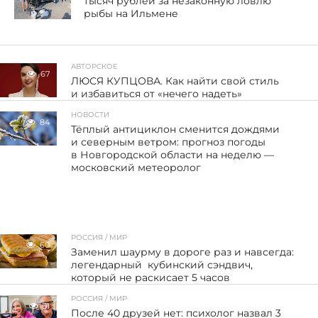
тысяч рублей за незаконную ловлю
рыбы на Ильмене
АВТОРСКОЕ
67
ЛЮСЯ КУПЦОВА. Как найти свой стиль
и избавиться от «нечего надеть»
НОВОСТИ
84
Тёплый антициклон сменится дождями
и северным ветром: прогноз погоды
в Новгородской области на неделю —
московский метеоролог
РОССИЯ / МИР
60
Заменил шаурму в дороге раз и навсегда:
легендарный кубинский сэндвич,
который не раскисает 5 часов
РОССИЯ / МИР
31
После 40 друзей нет: психолог назвал 3