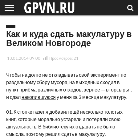
НОВГОРОДСКАЯ
ОБЛАСТЬ
НОВОСТИ
РОССИЯ
СПЕЦПРОЕКТЫ
БЛОГ
СТАТЬИ
ФОТОРЕПОРТАЖИ
ИНТЕРВЬЮ
ОБЪЕКТЫ
ПОДБОРКИ
СОСЕДЕЙ
/ МИР
Как и куда сдать макулатуру в
Великом Новгороде
13.01.2014 09:00
Просмотров:
21
Чтобы на долго не откладывать свой эксперимент по
раздельному сбору мусора, на выходных сходил в
пункт приёма различных отходов, вернее — вторсырья,
и сдал
накопившуюся
у меня за 3 месяца макулатуру.
01. К стопке газет я добавил ещё несколько толстых
книг, которые морально устарели и потеряли свою
актуальность. В библиотеку их отдавать не было
смысла, поэтому решил сдать в макулатуру.