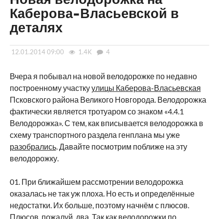
Каберова-Власьевской в
деталях
12.01.2014 09:00
1.4K
4
Вчера я побывал на новой велодорожке по недавно
построенному участку
улицы Каберова-Власьевская
Псковского района Великого Новгорода. Велодорожка
фактически является тротуаром со знаком «4.4.1
Велодорожка». С тем, как вписывается велодорожка в
схему транспортного раздела генплана мы уже
разобрались
. Давайте посмотрим поближе на эту
велодорожку.
01. При ближайшем рассмотрении велодорожка
оказалась не так уж плоха. Но есть и определённые
недостатки. Их больше, поэтому начнём с плюсов.
Плюсов, пожалуй, два. Так как велодорожки по