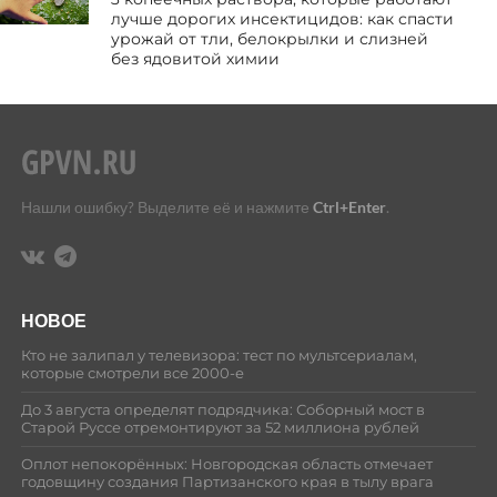
лучше дорогих инсектицидов: как спасти
урожай от тли, белокрылки и слизней
без ядовитой химии
Нашли ошибку? Выделите её и нажмите
Ctrl+Enter
.
НОВОЕ
Кто не залипал у телевизора: тест по мультсериалам,
которые смотрели все 2000-е
До 3 августа определят подрядчика: Соборный мост в
Старой Руссе отремонтируют за 52 миллиона рублей
Оплот непокорённых: Новгородская область отмечает
годовщину создания Партизанского края в тылу врага