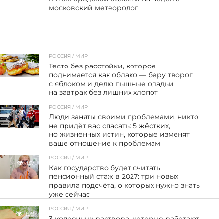
московский метеоролог
РОССИЯ / МИР
86
Тесто без расстойки, которое
поднимается как облако — беру творог
с яблоком и делю пышные оладьи
на завтрак без лишних хлопот
РОССИЯ / МИР
57
Люди заняты своими проблемами, никто
не придёт вас спасать: 5 жёстких,
но жизненных истин, которые изменят
ваше отношение к проблемам
РОССИЯ / МИР
137
Как государство будет считать
пенсионный стаж в 2027: три новых
правила подсчёта, о которых нужно знать
уже сейчас
РОССИЯ / МИР
108
3 копеечных раствора, которые работают