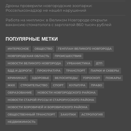
Дроны проверили новгородские зоопарки:
Россельхознадзор не нашёл нарушений
Работа на миллион: в Великом Новгороде открыли
вакансию стоматолога с зарплатой 860 тысяч рублей
ПОПУЛЯРНЫЕ МЕТКИ
ИНТЕРЕСНОЕ
ОБЩЕСТВО
ГЕНПЛАН ВЕЛИКОГО НОВГОРОДА
НОВГОРОДСКАЯ ОБЛАСТЬ
ПРОИСШЕСТВИЯ
НОВОСТИ ВЕЛИКОГО НОВГОРОДА
УРБАНИСТИКА
ДТП
БДД И ДОРОГИ
ПРОКУРАТУРА
ТРАНСПОРТ
ПАРКИ И СКВЕРЫ
КРИМИНАЛ
ЗДОРОВЬЕ
ВЕЛОСИПЕДЫ
ГОРОСКОП
ПОЖАРЫ
ЖКХ
СТРОИТЕЛЬСТВО
СПОРТ
КУЛЬТУРА
ПРАВО
ОБРАЗОВАНИЕ
НОВОСТИ НОВГОРОДСКОГО РАЙОНА
НОВОСТИ СТАРОЙ РУССЫ И СТАРОРУССКОГО РАЙОНА
НОВОСТИ БОРОВИЧЕЙ И БОРОВИЧСКОГО РАЙОНА
ОБЩЕСТВЕННЫЙ ТРАНСПОРТ
ЗАКУПКИ
АСТРОЛОГИЯ
НЕДВИЖИМОСТЬ