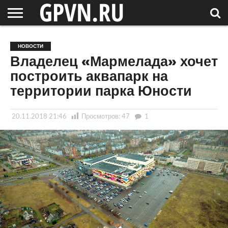
НОВГОРОДСКАЯ
ОБЛАСТЬ
НОВОСТИ
РОССИЯ
СПЕЦПРОЕКТЫ
БЛОГ
СТАТЬИ
ФОТОРЕПОРТАЖИ
ИНТЕРВЬЮ
ОБЪЕКТЫ
ПОДБОРКИ
НОВОСТИ
СОСЕДЕЙ
/ МИР
Владелец «Мармелада» хочет
построить аквапарк на
территории парка Юности
20.11.2018 21:46
Просмотров:
47
1