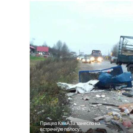
Прицеп КамАЗа занесло на
встречную полосу.