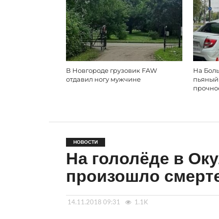
В Новгороде грузовик FAW
На Бол
отдавил ногу мужчине
пьяный
прочнос
НОВОСТИ
На гололёде в Ок
произошло смерт
14.11.2018 09:31
1.1K