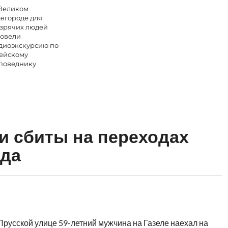
Великом
вгороде для
зрячих людей
овели
диоэкскурсию по
ейскому
поведнику
 сбиты на переходах
ода
 Прусской улице 59-летний мужчина на Газеле наехал на