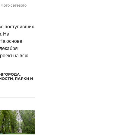
 Фото сетевого
ве поступивших
. На
На основе
 декабря
роект на всю
ОВГОРОДА
,
НОСТИ
,
ПАРКИ И