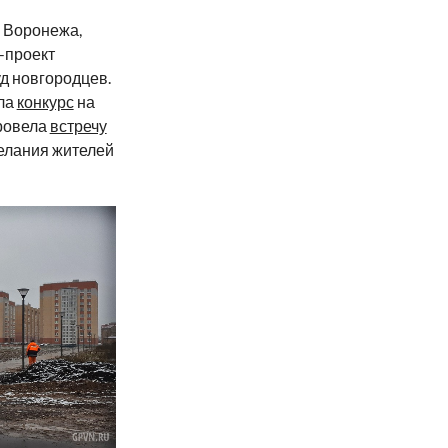
з Воронежа,
-проект
д новгородцев.
ла
конкурс
на
провела
встречу
желания жителей