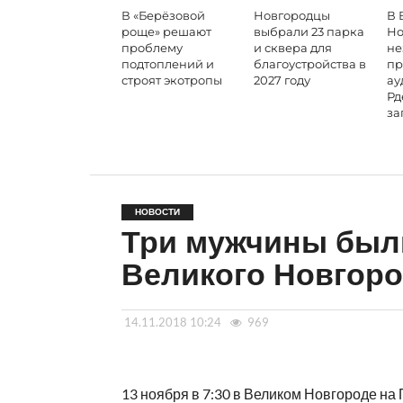
В «Берёзовой
Новгородцы
В 
роще» решают
выбрали 23 парка
Но
проблему
и сквера для
не
подтоплений и
благоустройства в
пр
строят экотропы
2027 году
ау
Рд
за
НОВОСТИ
Три мужчины были
Великого Новгор
14.11.2018 10:24
969
13 ноября в 7:30 в Великом Новгороде на