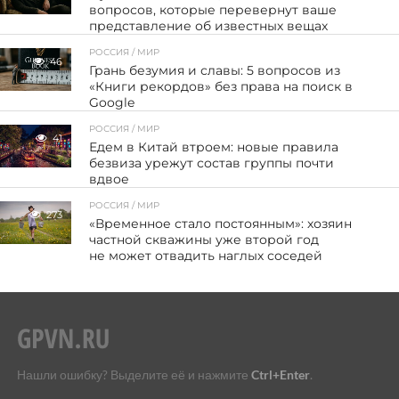
вопросов, которые перевернут ваше
представление об известных вещах
РОССИЯ / МИР
46
Грань безумия и славы: 5 вопросов из
«Книги рекордов» без права на поиск в
Google
РОССИЯ / МИР
41
Едем в Китай втроем: новые правила
безвиза урежут состав группы почти
вдвое
РОССИЯ / МИР
273
«Временное стало постоянным»: хозяин
частной скважины уже второй год
не может отвадить наглых соседей
Нашли ошибку? Выделите её и нажмите
Ctrl+Enter
.