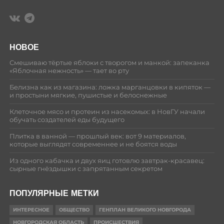
НОВОЕ
Смешиваю тёртые яблоки с творогом и манкой: запеканка
«Яблочная нежность» — тает во рту
Белизна как из магазина: ложка марганцовки в кипяток —
и простыни мягкие, пушистые и белоснежные
Клеточное мясо и протеин из насекомых: в НовГУ начали
обучать создателей еды будущего
Плитка в ванной — прошлый век: вот 9 материалов,
которые выглядят современнее и не боятся воды
Из одного кабачка и двух яиц готовлю завтрак-красавец:
сырные гнёздышки с запрятанным секретом
ПОПУЛЯРНЫЕ МЕТКИ
ИНТЕРЕСНОЕ
ОБЩЕСТВО
ГЕНПЛАН ВЕЛИКОГО НОВГОРОДА
НОВГОРОДСКАЯ ОБЛАСТЬ
ПРОИСШЕСТВИЯ