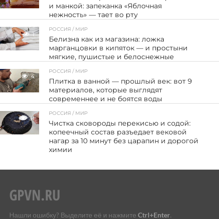
и манкой: запеканка «Яблочная
нежность» — тает во рту
РОССИЯ / МИР
1
Белизна как из магазина: ложка
марганцовки в кипяток — и простыни
мягкие, пушистые и белоснежные
РОССИЯ / МИР
4
Плитка в ванной — прошлый век: вот 9
материалов, которые выглядят
современнее и не боятся воды
РОССИЯ / МИР
31
Чистка сковороды перекисью и содой:
копеечный состав разъедает вековой
нагар за 10 минут без царапин и дорогой
химии
Нашли ошибку? Выделите её и нажмите
Ctrl+Enter
.