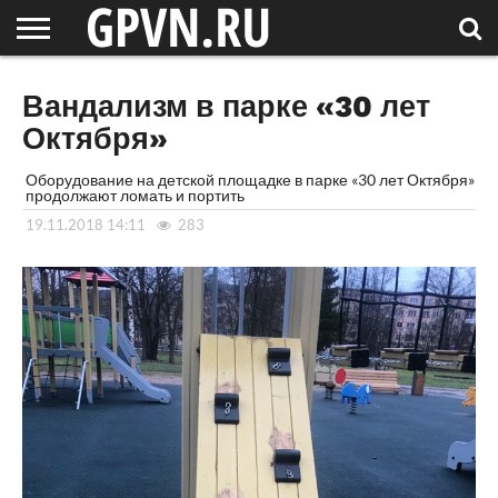
НОВГОРОДСКАЯ
ОБЛАСТЬ
НОВОСТИ
РОССИЯ
СПЕЦПРОЕКТЫ
БЛОГ
СТАТЬИ
ФОТОРЕПОРТАЖИ
ИНТЕРВЬЮ
ОБЪЕКТЫ
ПОДБОРКИ
Вандализм в парке «30 лет
СОСЕДЕЙ
/ МИР
Октября»
Оборудование на детской площадке в парке «30 лет Октября»
продолжают ломать и портить
19.11.2018 14:11
283