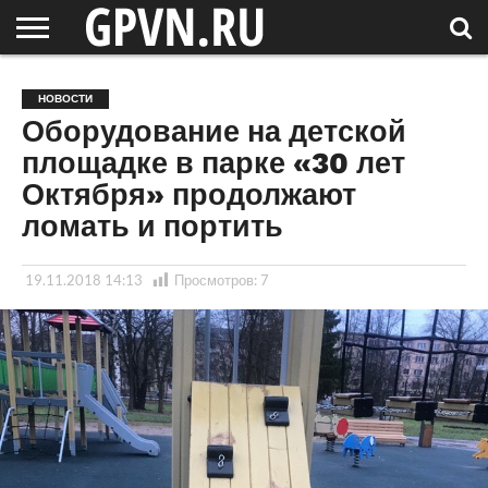
НОВГОРОДСКАЯ
ОБЛАСТЬ
НОВОСТИ
РОССИЯ
СПЕЦПРОЕКТЫ
БЛОГ
СТАТЬИ
ФОТОРЕПОРТАЖИ
ИНТЕРВЬЮ
ОБЪЕКТЫ
ПОДБОРКИ
НОВОСТИ
СОСЕДЕЙ
/ МИР
Оборудование на детской
площадке в парке «30 лет
Октября» продолжают
ломать и портить
19.11.2018 14:13
Просмотров:
7