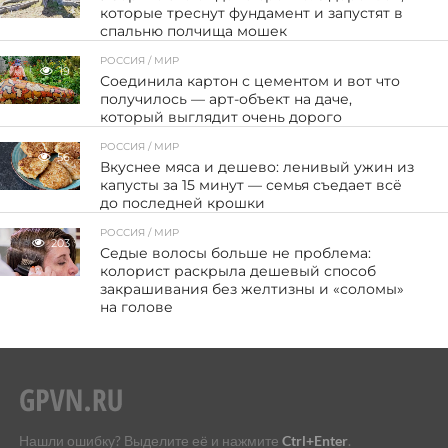
которые треснут фундамент и запустят в
спальню полчища мошек
РОССИЯ / МИР
19
Соединила картон с цементом и вот что
получилось — арт-объект на даче,
который выглядит очень дорого
РОССИЯ / МИР
56
Вкуснее мяса и дешево: ленивый ужин из
капусты за 15 минут — семья съедает всё
до последней крошки
РОССИЯ / МИР
203
Седые волосы больше не проблема:
колорист раскрыла дешевый способ
закрашивания без желтизны и «соломы»
на голове
Нашли ошибку? Выделите её и нажмите
Ctrl+Enter
.