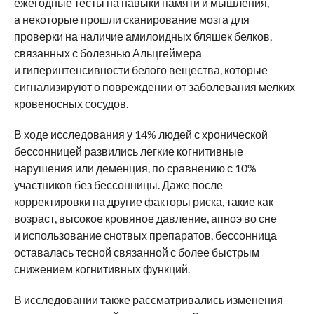
ежегодные тесты на навыки памяти и мышления,
а некоторые прошли сканирование мозга для
проверки на наличие амилоидных бляшек белков,
связанных с болезнью Альцгеймера
и гиперинтенсивности белого вещества, которые
сигнализируют о повреждении от заболевания мелких
кровеносных сосудов.
В ходе исследования у 14% людей с хронической
бессонницей развились легкие когнитивные
нарушения или деменция, по сравнению с 10%
участников без бессонницы. Даже после
корректировки на другие факторы риска, такие как
возраст, высокое кровяное давление, апноэ во сне
и использование снотвых препаратов, бессонница
оставалась тесной связанной с более быстрым
снижением когнитивных функций.
В исследовании также рассматривались изменения