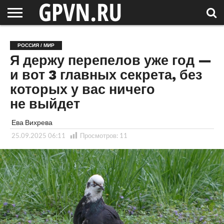
НОВГОРОДСКАЯ
ОБЛАСТЬ
НОВОСТИ
РОССИЯ
СПЕЦПРОЕКТЫ
БЛОГ
СТАТЬИ
ФОТОРЕПОРТАЖИ
ИНТЕРВЬЮ
ОБЪЕКТЫ
ПОДБОРКИ
РОССИЯ / МИР
СОСЕДЕЙ
/ МИР
Я держу перепелов уже год —
и вот 3 главных секрета, без
которых у вас ничего
не выйдет
Ева Вихрева
25.09.2025 06:11
Просмотров:
11