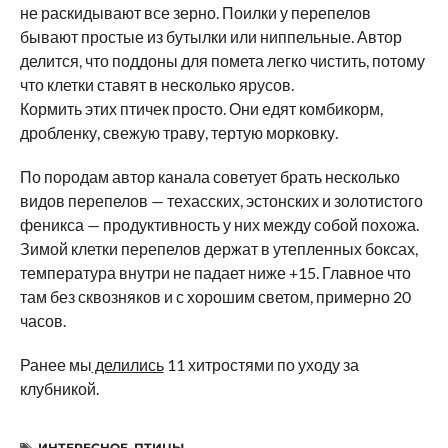
не раскидывают все зерно. Поилки у перепелов
бывают простые из бутылки или ниппельные. Автор
делится, что поддоны для помета легко чистить, потому
что клетки ставят в несколько ярусов.
Кормить этих птичек просто. Они едят комбикорм,
дробленку, свежую траву, тертую морковку.
По породам автор канала советует брать несколько
видов перепелов — техасских, эстонских и золотистого
феникса — продуктивность у них между собой похожа.
Зимой клетки перепелов держат в утепленных боксах,
температура внутри не падает ниже +15. Главное что
там без сквозняков и с хорошим светом, примерно 20
часов.
Ранее мы
делились
11 хитростями по уходу за
клубникой.
ИНТЕРЕСНОЕ
,
ПТИЦЫ