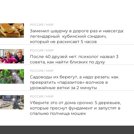
РОССИЯ / МИР
54
Заменил шаурму в дороге раз и навсегда:
легендарный кубинский сэндвич,
который не раскисает 5 часов
РОССИЯ / МИР
26
После 40 друзей нет: психолог назвал 3
совета, как найти близких по духу
РОССИЯ / МИР
27
Садоводы их берегут, а надо резать: как
превратить «паразитов»-волчков в
урожайные ветки за 2 минуты
РОССИЯ / МИР
23
Уберите это от дома срочно: 5 деревьев,
которые треснут фундамент и запустят в
спальню полчища мошек