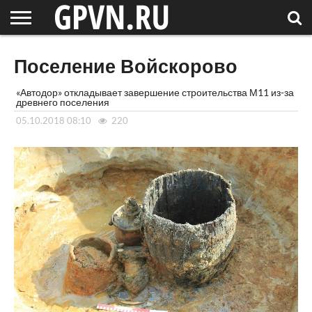
НОВГОРОДСКАЯ
ОБЛАСТЬ
НОВОСТИ
РОССИЯ
СПЕЦПРОЕКТЫ
БЛОГ
СТАТЬИ
ФОТОРЕПОРТАЖИ
ИНТЕРВЬЮ
ОБЪЕКТЫ
ПОДБОРКИ
Поселение Войскорово
СОСЕДЕЙ
/ МИР
«Автодор» откладывает завершение строительства М11 из-за
древнего поселения
05.10.2018 08:10
220