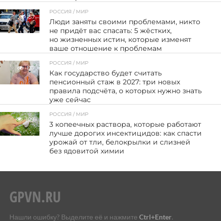
РОССИЯ / МИР
57
Люди заняты своими проблемами, никто
не придёт вас спасать: 5 жёстких,
но жизненных истин, которые изменят
ваше отношение к проблемам
РОССИЯ / МИР
137
Как государство будет считать
пенсионный стаж в 2027: три новых
правила подсчёта, о которых нужно знать
уже сейчас
РОССИЯ / МИР
109
3 копеечных раствора, которые работают
лучше дорогих инсектицидов: как спасти
урожай от тли, белокрылки и слизней
без ядовитой химии
Нашли ошибку? Выделите её и нажмите
Ctrl+Enter
.