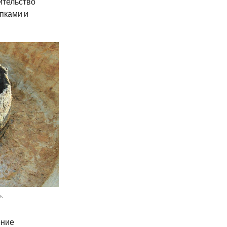
ительство
пками и
.
ение