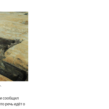
.
 и сообщил
то речь идёт о