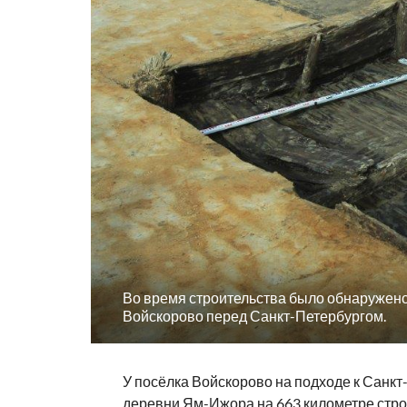
Во время строительства было обнаружен
Войскорово перед Санкт-Петербургом.
У посёлка Войскорово на подходе к Санкт
деревни Ям-Ижора на 663 километре стр