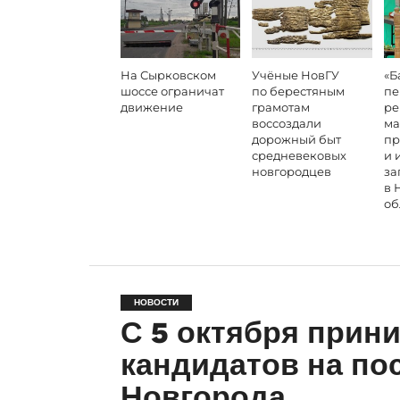
На Сырковском
Учёные НовГУ
«Б
шоссе ограничат
по берестяным
пе
движение
грамотам
ре
воссоздали
ма
дорожный быт
пр
средневековых
и 
новгородцев
за
в 
об
НОВОСТИ
С 5 октября прин
кандидатов на по
Новгорода