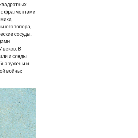
 квадратных
 с фрагментами
мики,
ного топора,
еские сосуды,
дами
 веков. В
шли и следы
Обнаружены и
ой войны: