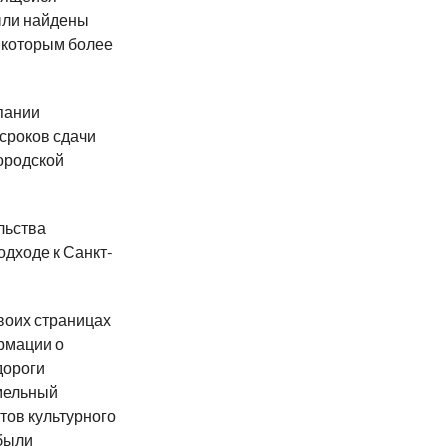
ыли найдены
, которым более
пании
 сроков сдачи
городской
льства
одходе к Санкт-
воих страницах
рмации о
дороги
мельный
тов культурного
 были