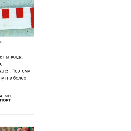
.
яты, когда
ые
атся. Поэтому
нут на более
А
,
М11
,
СПОРТ