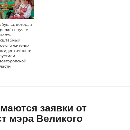
абушка, которая
редаёт внучке
цепт»:
сштабный
оект о жителях
их идентичности
пустили
Новгородской
ласти
имаются заявки от
ст мэра Великого