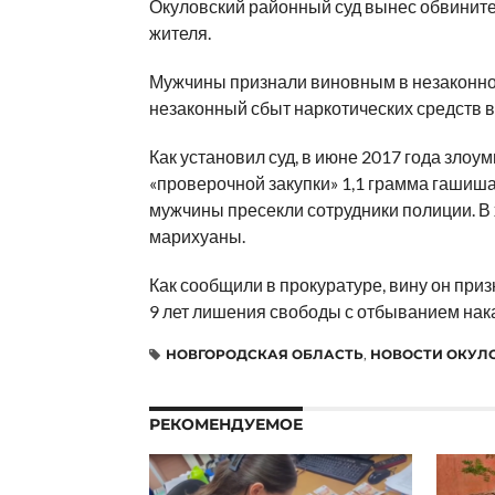
Окуловский районный суд вынес обвините
жителя.
Мужчины признали виновным в незаконном
незаконный сбыт наркотических средств в
Как установил суд, в июне 2017 года зло
«проверочной закупки» 1,1 грамма гашиша 
мужчины пресекли сотрудники полиции. В 
марихуаны.
Как сообщили в прокуратуре, вину он при
9 лет лишения свободы с отбыванием нака
НОВГОРОДСКАЯ ОБЛАСТЬ
,
НОВОСТИ ОКУЛ
РЕКОМЕНДУЕМОЕ