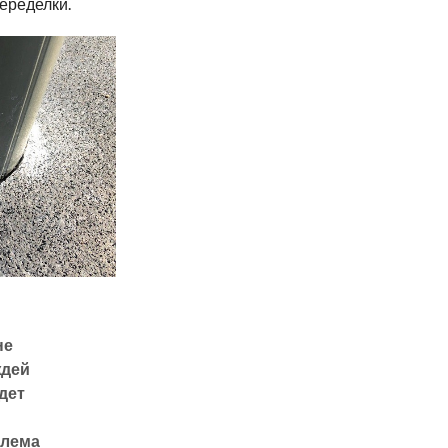
переделки.
не
ждей
дет
блема