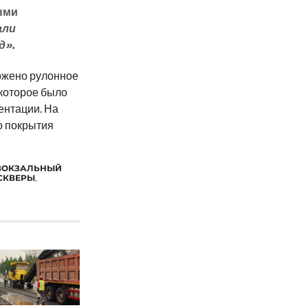
ыми
али
д».
ложено рулонное
 которое было
ентации. На
о покрытия
ВОКЗАЛЬНЫЙ
СКВЕРЫ
,