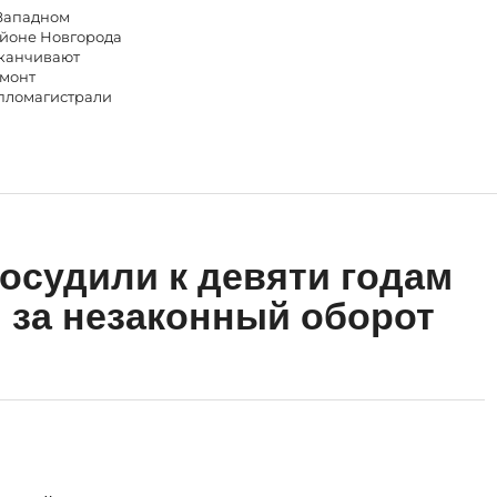
Западном
йоне Новгорода
канчивают
монт
пломагистрали
осудили к девяти годам
за незаконный оборот