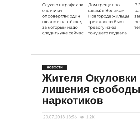
Слухи о штрафах за
Дом трещит по
В 
счётчики
швам: в Великом
ра
опровергли: один
Новгороде жильцы
за
нюанс в платёжке,
трехэтажки бьют
ре
за которым надо
тревогу из-за
те
следить уже сейчас
тонущего подвала
НОВОСТИ
Жителя Окуловки 
лишения свободы 
наркотиков
23.07.2018 13:56
1.2K