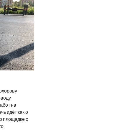
охорову
оводу
абот на
чь идёт как о
о площадке с
то