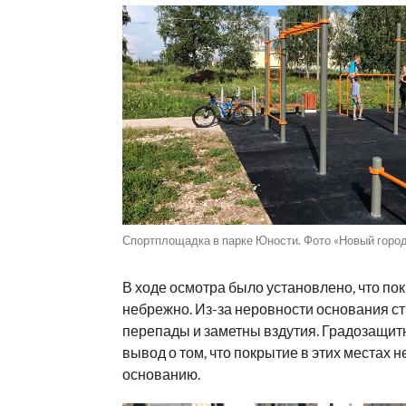
Спортплощадка в парке Юности. Фото «Новый город
В ходе осмотра было установлено, что по
небрежно. Из-за неровности основания с
перепады и заметны вздутия. Градозащит
вывод о том, что покрытие в этих местах н
основанию.