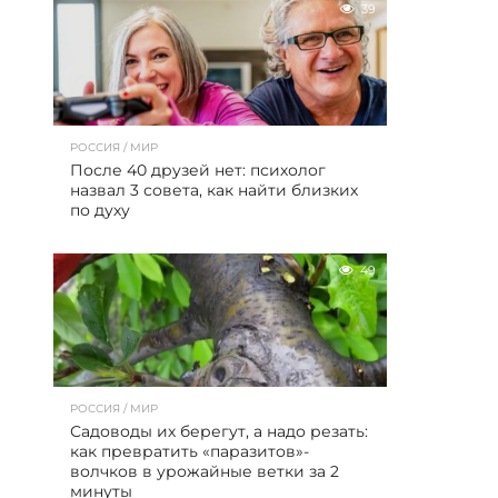
39
РОССИЯ / МИР
После 40 друзей нет: психолог
назвал 3 совета, как найти близких
по духу
49
РОССИЯ / МИР
Садоводы их берегут, а надо резать:
как превратить «паразитов»-
волчков в урожайные ветки за 2
минуты