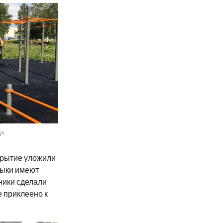
».
крытие уложили
тыки имеют
ники сделали
е приклеено к