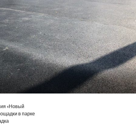
ния «Новый
ощадки в парке
адка