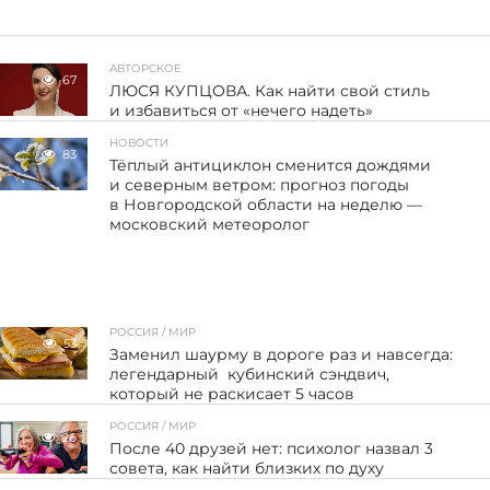
АВТОРСКОЕ
67
ЛЮСЯ КУПЦОВА. Как найти свой стиль
и избавиться от «нечего надеть»
НОВОСТИ
83
Тёплый антициклон сменится дождями
и северным ветром: прогноз погоды
в Новгородской области на неделю —
московский метеоролог
РОССИЯ / МИР
53
Заменил шаурму в дороге раз и навсегда:
легендарный кубинский сэндвич,
который не раскисает 5 часов
РОССИЯ / МИР
26
После 40 друзей нет: психолог назвал 3
совета, как найти близких по духу