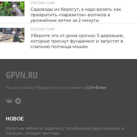
РОССИЯ / МИР
27
Садоводы их берегут, а надо резать: как
превратить «паразитов»-волчков в
урожайные ветки за 2 минуты
РОССИЯ / МИР
23
Уберите это от дома срочно: 5 деревьев,
которые треснут фундамент и запустят в
спальню полчища мошек
Нашли ошибку? Выделите её и нажмите
Ctrl+Enter
.
НОВОЕ
Катал на тюбинге: водитель, погубивший двух девушек в
Сольцах, отсидит три года