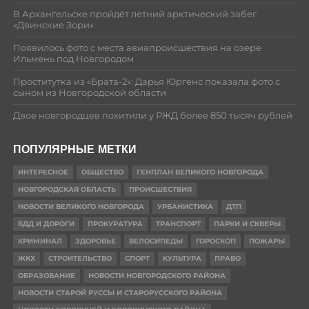
В Архангельске пройдёт летний арктический забег
«Двинские Зори»
Появилось фото с места авиапроисшествия на озере
Ильмень под Новгородом
Проститутка из «Брата-2»: Дарья Юргенс показала фото с
сыном из Новгородской области
Двое новгородцев похитили у РЖД более 850 тысяч рублей
ПОПУЛЯРНЫЕ МЕТКИ
ИНТЕРЕСНОЕ
ОБЩЕСТВО
ГЕНПЛАН ВЕЛИКОГО НОВГОРОДА
НОВГОРОДСКАЯ ОБЛАСТЬ
ПРОИСШЕСТВИЯ
НОВОСТИ ВЕЛИКОГО НОВГОРОДА
УРБАНИСТИКА
ДТП
БДД И ДОРОГИ
ПРОКУРАТУРА
ТРАНСПОРТ
ПАРКИ И СКВЕРЫ
КРИМИНАЛ
ЗДОРОВЬЕ
ВЕЛОСИПЕДЫ
ГОРОСКОП
ПОЖАРЫ
ЖКХ
СТРОИТЕЛЬСТВО
СПОРТ
КУЛЬТУРА
ПРАВО
ОБРАЗОВАНИЕ
НОВОСТИ НОВГОРОДСКОГО РАЙОНА
НОВОСТИ СТАРОЙ РУССЫ И СТАРОРУССКОГО РАЙОНА