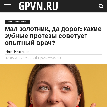
НОВГОРОДСКАЯ
ОБЛАСТЬ
НОВОСТИ
РОССИЯ
СПЕЦПРОЕКТЫ
БЛОГ
СТАТЬИ
ФОТОРЕПОРТАЖИ
ИНТЕРВЬЮ
ОБЪЕКТЫ
ПОДБОРКИ
РОССИЯ / МИР
СОСЕДЕЙ
/ МИР
Мал золотник, да дорог: какие
зубные протезы советует
опытный врач?
Илья Николаев
18.06.2025 19:22
Просмотров:
10