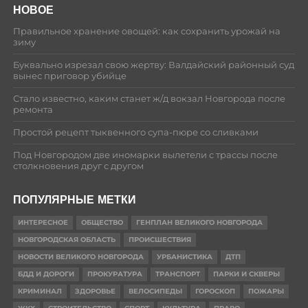
НОВОЕ
Правильное хранение овощей: как сохранить урожай на
зиму
Буквально изрезал свою жертву: Валдайский районный суд
вынес приговор убийце
Стало известно, каким станет ж/д вокзал Новгорода после
ремонта
Простой рецепт тыквенного супа-пюре со сливками
Под Новгородом две иномарки вылетели с трассы после
столкновения друг с другом
ПОПУЛЯРНЫЕ МЕТКИ
ИНТЕРЕСНОЕ
ОБЩЕСТВО
ГЕНПЛАН ВЕЛИКОГО НОВГОРОДА
НОВГОРОДСКАЯ ОБЛАСТЬ
ПРОИСШЕСТВИЯ
НОВОСТИ ВЕЛИКОГО НОВГОРОДА
УРБАНИСТИКА
ДТП
БДД И ДОРОГИ
ПРОКУРАТУРА
ТРАНСПОРТ
ПАРКИ И СКВЕРЫ
КРИМИНАЛ
ЗДОРОВЬЕ
ВЕЛОСИПЕДЫ
ГОРОСКОП
ПОЖАРЫ