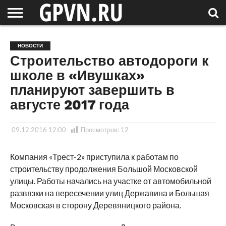
НОВГОРОДСКАЯ
ОБЛАСТЬ
НОВОСТИ
РОССИЯ
СПЕЦПРОЕКТЫ
БЛОГ
СТАТЬИ
ФОТОРЕПОРТАЖИ
ИНТЕРВЬЮ
ОБЪЕКТЫ
ПОДБОРКИ
НОВОСТИ
СОСЕДЕЙ
/ МИР
Строительство автодороги к
школе в «Ивушках»
планируют завершить в
августе 2017 года
09.12.2016 12:00
Просмотров:
12
Компания «Трест-2» приступила к работам по
строительству продолжения Большой Московской
улицы. Работы начались на участке от автомобильной
развязки на пересечении улиц Державина и Большая
Московская в сторону Деревяницкого района.