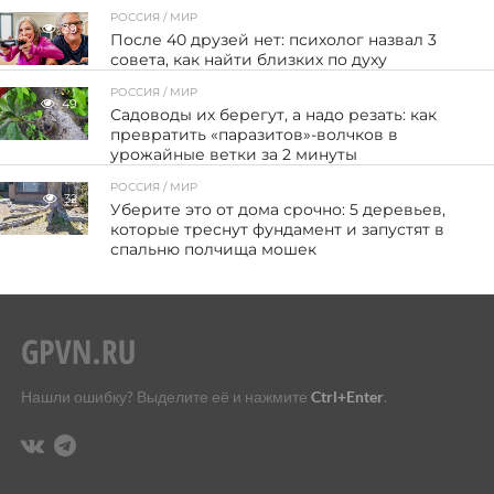
РОССИЯ / МИР
39
После 40 друзей нет: психолог назвал 3
совета, как найти близких по духу
РОССИЯ / МИР
49
Садоводы их берегут, а надо резать: как
превратить «паразитов»-волчков в
урожайные ветки за 2 минуты
РОССИЯ / МИР
32
Уберите это от дома срочно: 5 деревьев,
которые треснут фундамент и запустят в
спальню полчища мошек
Нашли ошибку? Выделите её и нажмите
Ctrl+Enter
.