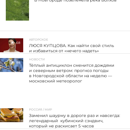
В Новгороде позеленела река Волхов
АВТОРСКОЕ
68
ЛЮСЯ КУПЦОВА. Как найти свой стиль
и избавиться от «нечего надеть»
НОВОСТИ
84
Тёплый антициклон сменится дождями
и северным ветром: прогноз погоды
в Новгородской области на неделю —
московский метеоролог
РОССИЯ / МИР
72
Заменил шаурму в дороге раз и навсегда:
легендарный кубинский сэндвич,
который не раскисает 5 часов