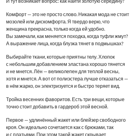
И тут возникает вопрос: как найти золотую середину?
Комфорт — это не просто слово. Никакая мода не стоит
мозолей или дискомфорта. Я твердо верю, что
женщина прекрасна, только когда ей удобно.
Вы замечали, как меняется походка, когда туфли жмут?
А выражение лица, когда блузка тянет в подмышках?
Выбирайте ткани, которые приятны телу. Хлопок
с небольшим добавлением эластана хорошо тянется
и не мнется. Лён — великолепен для теплой весны,
хотя и мнется. А вот от полиэстера лучше отказаться —
в нём жарко, он электризуется и быстро теряет вид.
Тройка весенних фаворитов. Есть три вещи, которые
точно стоит добавить в гардероб этой весной.
Первое — удлинённый жакет или блейзер свободного
кроя. Он идеально сочетается как с брюками, так
и с платьями. При этом такой жакет скрывает