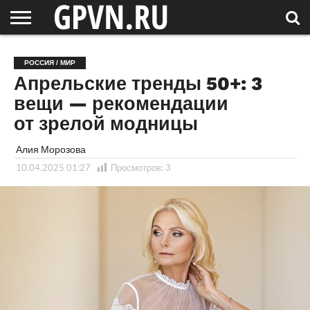
НОВГОРОДСКАЯ
ОБЛАСТЬ
НОВОСТИ
РОССИЯ
СПЕЦПРОЕКТЫ
БЛОГ
СТАТЬИ
ФОТОРЕПОРТАЖИ
ИНТЕРВЬЮ
ОБЪЕКТЫ
ПОДБОРКИ
РОССИЯ / МИР
СОСЕДЕЙ
/ МИР
Апрельские тренды 50+: 3
вещи — рекомендации
от зрелой модницы
Алия Морозова
10.04.2025 01:27
Просмотров:
3