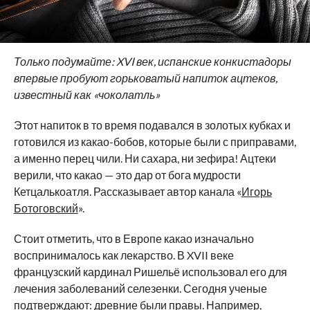
Только подумайте: XVI век, испанские конкистадоры
впервые пробуют горьковатый напиток ацтеков,
известный как «чоколатль»
Этот напиток в то время подавался в золотых кубках и
готовился из какао-бобов, которые были с приправами,
а именно перец чили. Ни сахара, ни зефира! Ацтеки
верили, что какао — это дар от бога мудрости
Кетцалькоатля. Рассказывает автор канала «
Игорь
Ботоговский
».
Стоит отметить, что в Европе какао изначально
воспринималось как лекарство. В XVII веке
французский кардинал Ришельё использовал его для
лечения заболеваний селезенки. Сегодня ученые
подтверждают: древние были правы. Например,