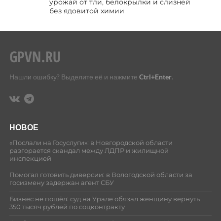
урожай от тли, белокрылки и слизней
без ядовитой химии
Нашли ошибку? Выделите её и нажмите
Ctrl+Enter
.
НОВОЕ
«Послали на Госуслуги»: в Новгородской области
разгорается скандал между ЛДПР и жилищной
инспекцией
Помогал готовить диверсии: в Вологодской области за
госизмену задержан агент СБУ
Бизнес не пошёл: суд на Урале обязал женщину вернуть
350 тысяч рублей по соцконтракту