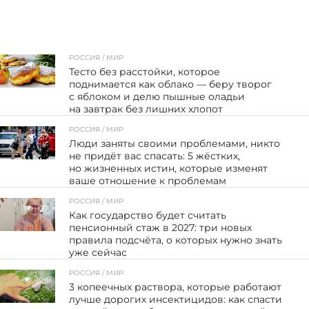
РОССИЯ / МИР
87
Тесто без расстойки, которое
поднимается как облако — беру творог
с яблоком и делю пышные оладьи
на завтрак без лишних хлопот
РОССИЯ / МИР
57
Люди заняты своими проблемами, никто
не придёт вас спасать: 5 жёстких,
но жизненных истин, которые изменят
ваше отношение к проблемам
РОССИЯ / МИР
137
Как государство будет считать
пенсионный стаж в 2027: три новых
правила подсчёта, о которых нужно знать
уже сейчас
РОССИЯ / МИР
108
3 копеечных раствора, которые работают
лучше дорогих инсектицидов: как спасти