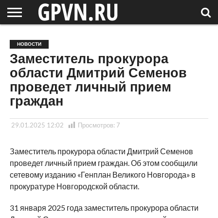
НОВГОРОДСКАЯ
ОБЛАСТЬ
НОВОСТИ
РОССИЯ
СПЕЦПРОЕКТЫ
БЛОГ
СТАТЬИ
ФОТОРЕПОРТАЖИ
ИНТЕРВЬЮ
ОБЪЕКТЫ
ПОДБОРКИ
НОВОСТИ
СОСЕДЕЙ
/ МИР
Заместитель прокурора
области Дмитрий Семенов
проведет личный прием
граждан
29.01.2025 12:02
Просмотров:
7
Заместитель прокурора области Дмитрий Семенов
проведет личный прием граждан. Об этом сообщили
сетевому изданию «Генплан Великого Новгорода» в
прокуратуре Новгородской области.
31 января 2025 года заместитель прокурора области