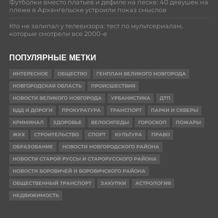
Футболки вместо платьев и дефиле на песке: 40 девушек на
пляже в Архангельске устроили показ смыслов
Кто не залипал у телевизора: тест по мультсериалам,
которые смотрели все 2000-е
ПОПУЛЯРНЫЕ МЕТКИ
ИНТЕРЕСНОЕ
ОБЩЕСТВО
ГЕНПЛАН ВЕЛИКОГО НОВГОРОДА
НОВГОРОДСКАЯ ОБЛАСТЬ
ПРОИСШЕСТВИЯ
НОВОСТИ ВЕЛИКОГО НОВГОРОДА
УРБАНИСТИКА
ДТП
БДД И ДОРОГИ
ПРОКУРАТУРА
ТРАНСПОРТ
ПАРКИ И СКВЕРЫ
КРИМИНАЛ
ЗДОРОВЬЕ
ВЕЛОСИПЕДЫ
ГОРОСКОП
ПОЖАРЫ
ЖКХ
СТРОИТЕЛЬСТВО
СПОРТ
КУЛЬТУРА
ПРАВО
ОБРАЗОВАНИЕ
НОВОСТИ НОВГОРОДСКОГО РАЙОНА
НОВОСТИ СТАРОЙ РУССЫ И СТАРОРУССКОГО РАЙОНА
НОВОСТИ БОРОВИЧЕЙ И БОРОВИЧСКОГО РАЙОНА
ОБЩЕСТВЕННЫЙ ТРАНСПОРТ
ЗАКУПКИ
АСТРОЛОГИЯ
НЕДВИЖИМОСТЬ