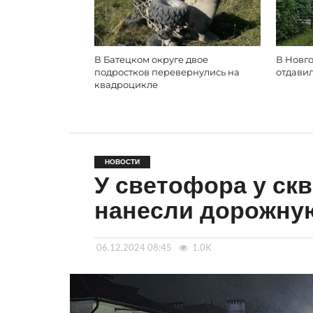
В Батецком округе двое
В Новг
подростков перевернулись на
отдави
квадроцикле
НОВОСТИ
У светофора у ск
нанесли дорожну
06.12.2024 08:45
1.0K