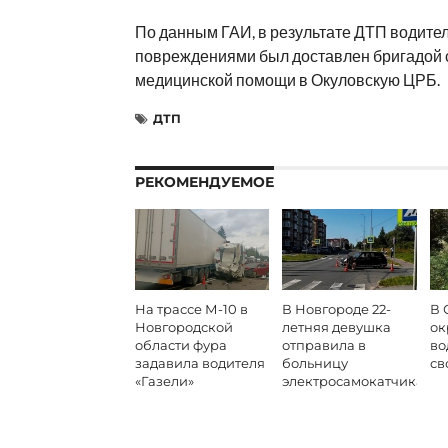
По данным ГАИ, в результате ДТП водите
повреждениями был доставлен бригадой 
медицинской помощи в Окуловскую ЦРБ.
ДТП
РЕКОМЕНДУЕМОЕ
На трассе М-10 в
В Новгороде 22-
В 
Новгородской
летняя девушка
ок
области фура
отправила в
во
задавила водителя
больницу
св
«Газели»
электросамокатчика