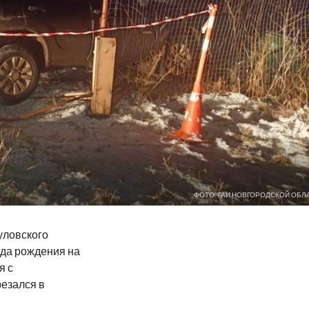
ФОТО: ГАИ НОВГОРОДСКОЙ ОБЛ
уловского
ода рождения на
я с
резался в