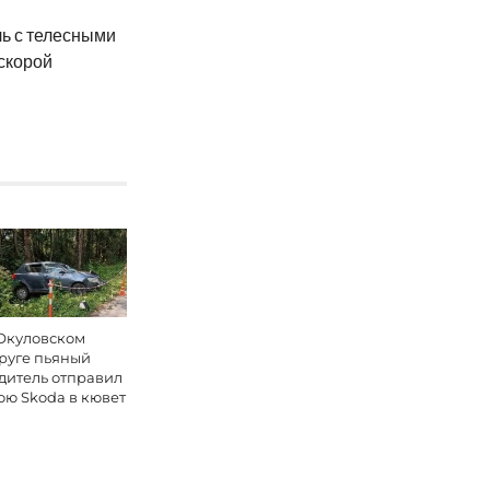
ль с телесными
скорой
Окуловском
руге пьяный
дитель отправил
ою Skoda в кювет