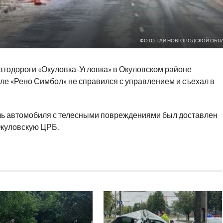
ФОТО: ГАИ НОВГОРОДСКОЙ ОБЛ
автодороги «Окуловка-Угловка» в Окуловском районе
ле «Рено Симбол» не справился с управлением и съехал в
ль автомобиля с телесными повреждениями был доставлен
Окуловскую ЦРБ.