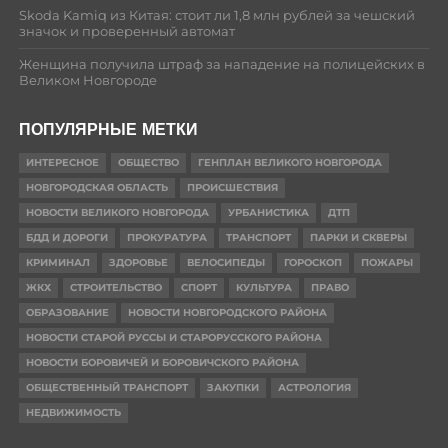
Skoda Kamiq из Китая: стоит ли 1,8 млн рублей за чешский
значок и проверенный автомат
Женщина получила штраф за нападение на полицейских в
Великом Новгороде
ПОПУЛЯРНЫЕ МЕТКИ
ИНТЕРЕСНОЕ
ОБЩЕСТВО
ГЕНПЛАН ВЕЛИКОГО НОВГОРОДА
НОВГОРОДСКАЯ ОБЛАСТЬ
ПРОИСШЕСТВИЯ
НОВОСТИ ВЕЛИКОГО НОВГОРОДА
УРБАНИСТИКА
ДТП
БДД И ДОРОГИ
ПРОКУРАТУРА
ТРАНСПОРТ
ПАРКИ И СКВЕРЫ
КРИМИНАЛ
ЗДОРОВЬЕ
ВЕЛОСИПЕДЫ
ГОРОСКОП
ПОЖАРЫ
ЖКХ
СТРОИТЕЛЬСТВО
СПОРТ
КУЛЬТУРА
ПРАВО
ОБРАЗОВАНИЕ
НОВОСТИ НОВГОРОДСКОГО РАЙОНА
НОВОСТИ СТАРОЙ РУССЫ И СТАРОРУССКОГО РАЙОНА
НОВОСТИ БОРОВИЧЕЙ И БОРОВИЧСКОГО РАЙОНА
ОБЩЕСТВЕННЫЙ ТРАНСПОРТ
ЗАКУПКИ
АСТРОЛОГИЯ
НЕДВИЖИМОСТЬ