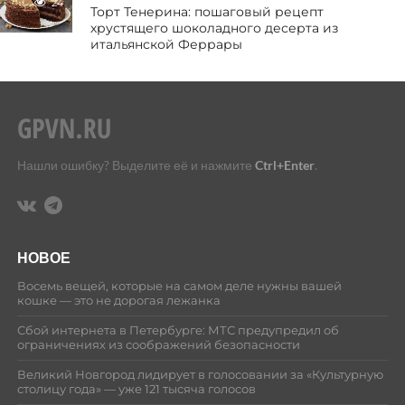
24
Торт Тенерина: пошаговый рецепт
хрустящего шоколадного десерта из
итальянской Феррары
Нашли ошибку? Выделите её и нажмите
Ctrl+Enter
.
НОВОЕ
Восемь вещей, которые на самом деле нужны вашей
кошке — это не дорогая лежанка
Сбой интернета в Петербурге: МТС предупредил об
ограничениях из соображений безопасности
Великий Новгород лидирует в голосовании за «Культурную
столицу года» — уже 121 тысяча голосов