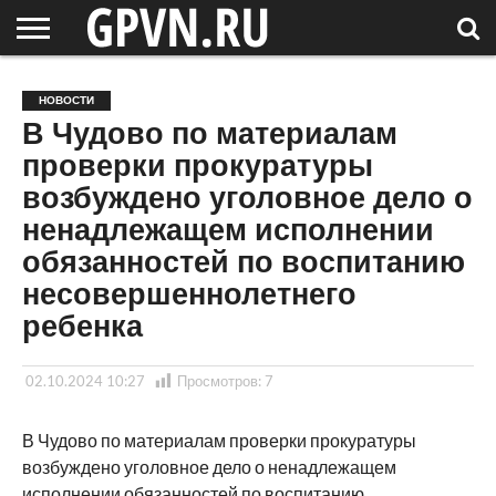
НОВГОРОДСКАЯ
ОБЛАСТЬ
НОВОСТИ
РОССИЯ
СПЕЦПРОЕКТЫ
БЛОГ
СТАТЬИ
ФОТОРЕПОРТАЖИ
ИНТЕРВЬЮ
ОБЪЕКТЫ
ПОДБОРКИ
НОВОСТИ
СОСЕДЕЙ
/ МИР
В Чудово по материалам
проверки прокуратуры
возбуждено уголовное дело о
ненадлежащем исполнении
обязанностей по воспитанию
несовершеннолетнего
ребенка
02.10.2024 10:27
Просмотров:
7
В Чудово по материалам проверки прокуратуры
возбуждено уголовное дело о ненадлежащем
исполнении обязанностей по воспитанию