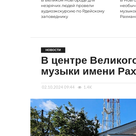
В Великом Новгороде для
В Новго
незрячих людей провели
необыч
аудиоэкскурсию по Рдейскому
музыко
заповеднику
Рахман
НОВОСТИ
В центре Великог
музыки имени Ра
02.10.2024 09:44
1.4K