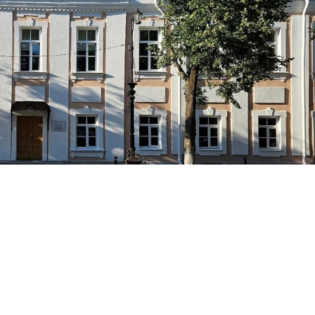
 рахманиновская
пространства.
ФОТО: GPV
 в Доме губернатора Сиверса в центре Великого Новгорода