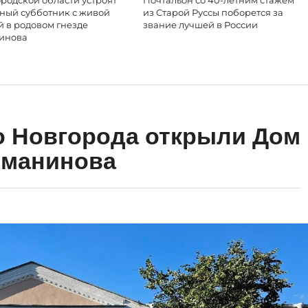
родской области устроят
Почтальон со 40-летним стажем
ный субботник с живой
из Старой Руссы поборется за
й в родовом гнезде
звание лучшей в России
инова
о Новгорода открыли Дом
хманинова