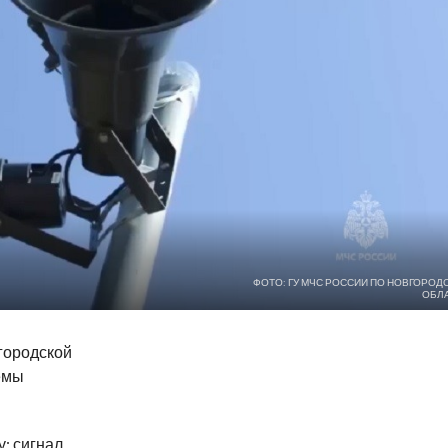
ФОТО: ГУ МЧС РОССИИ ПО НОВГОРОД
ОБЛ
вгородской
емы
у: сигнал