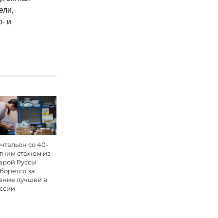
ели,
- и
чтальон со 40-
тним стажем из
арой Руссы
борется за
ание лучшей в
ссии