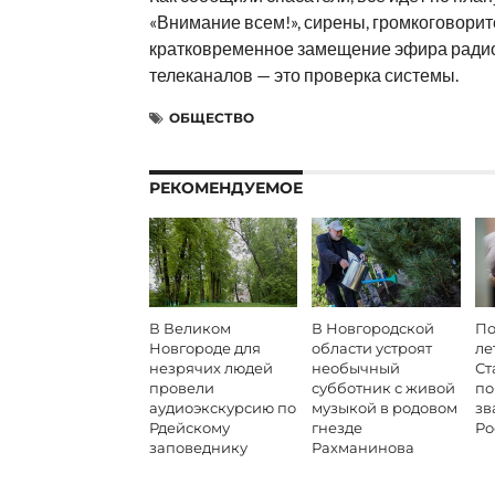
«Внимание всем!», сирены, громкоговорит
кратковременное замещение эфира радио
телеканалов — это проверка системы.
ОБЩЕСТВО
РЕКОМЕНДУЕМОЕ
В Великом
В Новгородской
По
Новгороде для
области устроят
ле
незрячих людей
необычный
Ст
провели
субботник с живой
по
аудиоэкскурсию по
музыкой в родовом
зв
Рдейскому
гнезде
Ро
заповеднику
Рахманинова