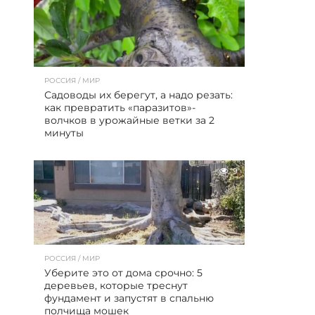
РОССИЯ / МИР
Садоводы их берегут, а надо резать:
как превратить «паразитов»-
волчков в урожайные ветки за 2
минуты
9
РОССИЯ / МИР
Уберите это от дома срочно: 5
деревьев, которые треснут
фундамент и запустят в спальню
полчища мошек