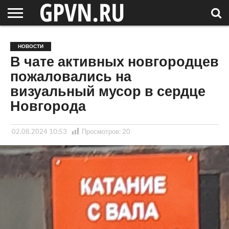
НОВГОРОДСКАЯ
ОБЛАСТЬ
НОВОСТИ
РОССИЯ
СПЕЦПРОЕКТЫ
БЛОГ
СТАТЬИ
ФОТОРЕПОРТАЖИ
ИНТЕРВЬЮ
ОБЪЕКТЫ
ПОДБОРКИ
НОВОСТИ
СОСЕДЕЙ
/ МИР
В чате активных новгородцев
пожаловались на
визуальный мусор в сердце
Новгорода
02.08.2024 10:53
Просмотров:
20