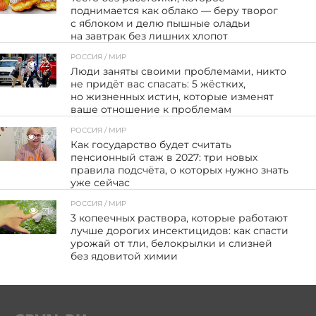
поднимается как облако — беру творог
с яблоком и делю пышные оладьи
на завтрак без лишних хлопот
РОССИЯ / МИР
22
Люди заняты своими проблемами, никто
не придёт вас спасать: 5 жёстких,
но жизненных истин, которые изменят
ваше отношение к проблемам
РОССИЯ / МИР
87
Как государство будет считать
пенсионный стаж в 2027: три новых
правила подсчёта, о которых нужно знать
уже сейчас
РОССИЯ / МИР
71
3 копеечных раствора, которые работают
лучше дорогих инсектицидов: как спасти
урожай от тли, белокрылки и слизней
без ядовитой химии