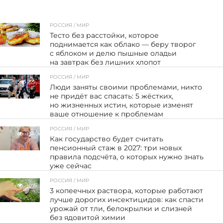
РОССИЯ / МИР
84
Тесто без расстойки, которое
поднимается как облако — беру творог
с яблоком и делю пышные оладьи
на завтрак без лишних хлопот
РОССИЯ / МИР
55
Люди заняты своими проблемами, никто
не придёт вас спасать: 5 жёстких,
но жизненных истин, которые изменят
ваше отношение к проблемам
РОССИЯ / МИР
134
Как государство будет считать
пенсионный стаж в 2027: три новых
правила подсчёта, о которых нужно знать
уже сейчас
РОССИЯ / МИР
107
3 копеечных раствора, которые работают
лучше дорогих инсектицидов: как спасти
урожай от тли, белокрылки и слизней
без ядовитой химии