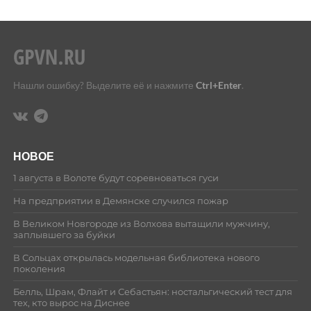
Нашли ошибку? Выделите её и нажмите
Ctrl+Enter
.
НОВОЕ
1 августа в Волоте будут соревноваться гуси
На предприятии в Демянске случился пожар
В Великом Новгороде из Волхова вытащили мужчину,
заплывшего за буйки
В Сольцах открылась модельная библиотека нового
поколения
Белль, Шрам, Флайт и Себастьян: ностальгический тест для
тех, кто вырос на Диснее