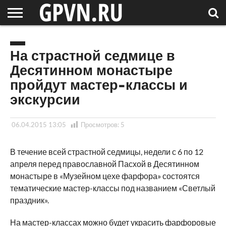
НОВГОРОДСКАЯ
ОБЛАСТЬ
НОВОСТИ
РОССИЯ
СПЕЦПРОЕКТЫ
БЛОГ
СТАТЬИ
ФОТОРЕПОРТАЖИ
ИНТЕРВЬЮ
ОБЪЕКТЫ
ПОДБОРКИ
СОСЕДЕЙ
/ МИР
На страстной седмице в
Десятинном монастыре
пройдут мастер-классы и
экскурсии
06.04.2015 13:05
Просмотров:
5
В течение всей страстной седмицы, недели с 6 по 12
апреля перед православной Пасхой в Десятинном
монастыре в «Музейном цехе фарфора» состоятся
тематические мастер-классы под названием «Светлый
праздник».
На мастер-классах можно будет украсить фарфоровые