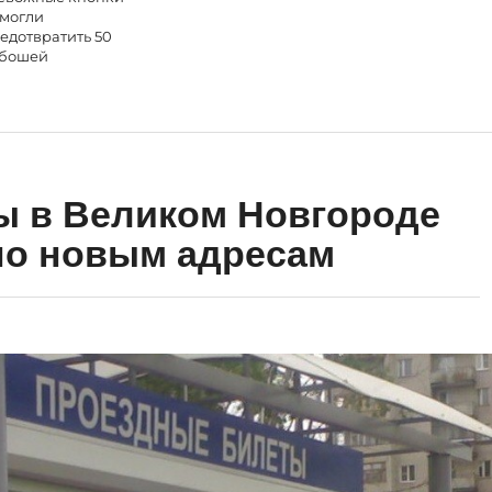
могли
едотвратить 50
бошей
ы в Великом Новгороде
по новым адресам