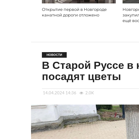
Открытие первой в Новгороде
Новгор
канатной дороги отложено
закупил
ещё во
НОВОСТИ
В Старой Руссе в
посадят цветы
14.04.2024 14:36
2.0K