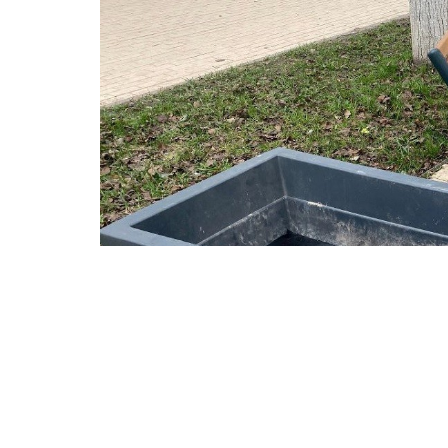
В кашпо появятся комбинации многолетн
и однолетних растений.
Новые кашпо на Воскресенской улице в Ст