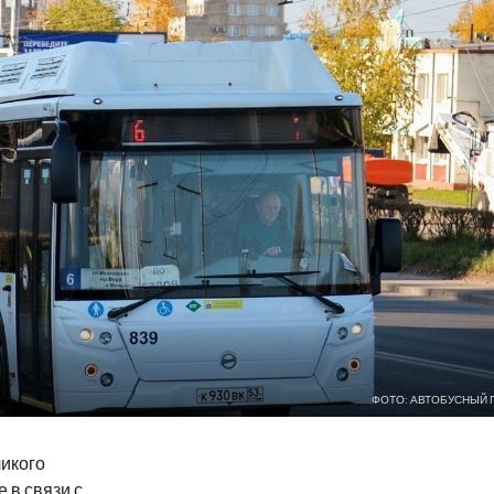
ФОТО: АВТОБУСНЫЙ 
икого
 в связи с