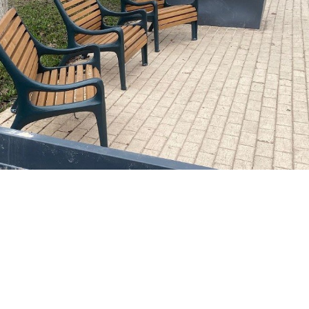
их
ФОТО: ЕЛЕНА КОМА
арой Руссе теперь будут не с ёлочками. В них высадят