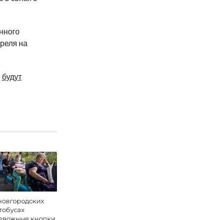
нного
реля на
ы
будут
новгородских
тобусах
евожные кнопки