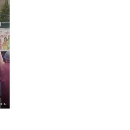
С ОТ»