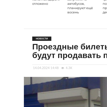
отложено
автобусов,
по
планируют ещё
пр
восемь
де
НОВОСТИ
Проездные билет
будут продавать 
14.04.2024 14:48
4.3K