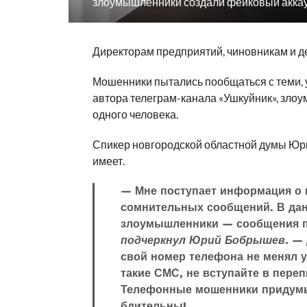
злоумышленники создали фейковый аккаун
Директорам предприятий, чиновникам и 
Мошенники пытались пообщаться с теми, 
автора телеграм-канала «Ушкуйник», зло
одного человека.
Спикер новгородской областной думы Юри
имеет.
— Мне поступает информация о 
сомнительных сообщений. В дан
злоумышленники — сообщения пр
подчеркнул Юрий Бобрышев.
— Д
свой номер телефона не менял у
такие СМС, не вступайте в переп
Телефонные мошенники придумы
бдительны!