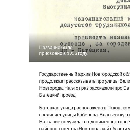
Название было
присвоено в 1953 году.
Государственный архив Новгородской об
продолжает рассказывать про улицы Вели
Новгорода. На этот раз рассказали про
Ба
Батецкий проезд
.
Батецкая улица расположена в Псковском
соединяет улицы Каберова-Власьевскую и
Название получила от одноименного посё
районного центра Новгородской области у