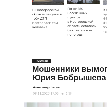
Почти 180
В Новгородской
В 
населённых
области за сутки в
пр
пунктов
трёх ДТП
«М
в Новгородской
пострадали три
«Н
области остались
человека
по
без света из-за
че
непогоды
НОВОСТИ
Мошенники вымог
Юрия Бобрышева
Александр Басун
09.11.2023 17:05
1.3K