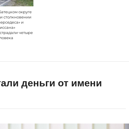
Батецком округе
и столкновении
ерседеса» и
иссана»
страдали четыре
ловека
али деньги от имени