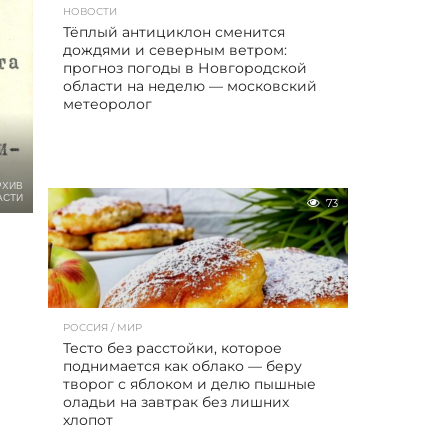
НОВОСТИ
Тёплый антициклон сменится
дождями и северным ветром:
прогноз погоды в Новгородской
области на неделю — московский
метеоролог
РХИВ
АСТИ
73
РОССИЯ / МИР
Тесто без расстойки, которое
поднимается как облако — беру
творог с яблоком и делю пышные
оладьи на завтрак без лишних
хлопот