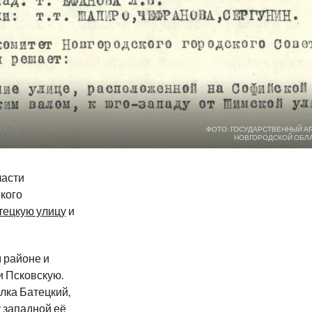
ФОТО: ГОСУДАРСТВЕННЫЙ А
НОВГОРОДСКОЙ ОБЛ
ласти
кого
тецкую улицу
и
 районе и
 Псковскую.
лка Батецкий,
 западной её