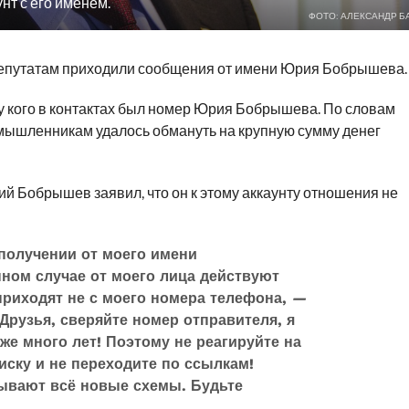
т с его именем.
ФОТО: АЛЕКСАНДР Б
депутатам приходили сообщения от имени Юрия Бобрышева.
у кого в контактах был номер Юрия Бобрышева. По словам
умышленникам удалось обмануть на крупную сумму денег
й Бобрышев заявил, что он к этому аккаунту отношения не
получении от моего имени
ном случае от моего лица действуют
иходят не с моего номера телефона,
—
рузья, сверяйте номер отправителя, я
же много лет! Поэтому не реагируйте на
иску и не переходите по ссылкам!
вают всё новые схемы. Будьте