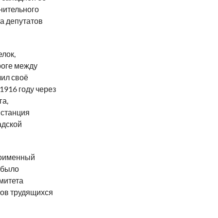
нительного
а депутатов
елок,
роге между
чил своё
1916 году через
га,
 станция
адской
ноименный
 было
митета
тов трудящихся