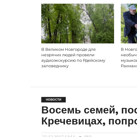
В Великом Новгороде для
В Новго
незрячих людей провели
необыч
аудиоэкскурсию по Рдейскому
музыко
заповеднику
Рахман
НОВОСТИ
Восемь семей, по
Кречевицах, попр