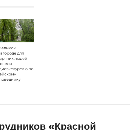
Великом
вгороде для
зрячих людей
овели
диоэкскурсию по
ейскому
поведнику
рудников «Красной