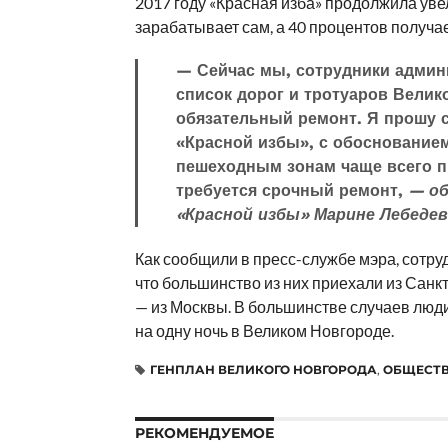
2017 году «Красная изба» продолжила ув
зарабатывает сам, а 40 процентов получае
— Сейчас мы, сотрудники админ
список дорог и тротуаров Вели
обязательный ремонт. Я прошу с
«Красной избы», с обоснованием
пешеходным зонам чаще всего пр
требуется срочный ремонт,
— об
«Красной избы» Марине Лебедев
Как сообщили в пресс-службе мэра, сотру
что большинство из них приехали из Санкт
— из Москвы. В большинстве случаев люди
на одну ночь в Великом Новгороде.
ГЕНПЛАН ВЕЛИКОГО НОВГОРОДА
,
ОБЩЕСТ
РЕКОМЕНДУЕМОЕ