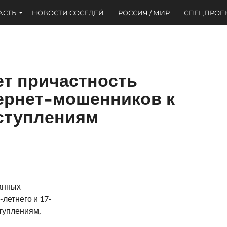
АСТЬ
НОВОСТИ СОСЕДЕЙ
РОССИЯ / МИР
СПЕЦПРОЕ
т причастность
ернет-мошенников к
ступлениям
анных
летнего и 17-
туплениям,