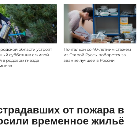
родской области устроят
Почтальон со 40-летним стажем
ный субботник с живой
из Старой Руссы поборется за
й в родовом гнезде
звание лучшей в России
инова
страдавших от пожара в
осили временное жильё