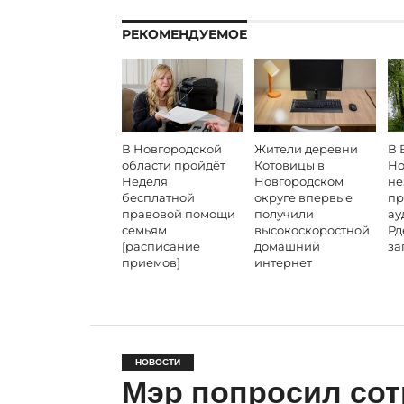
РЕКОМЕНДУЕМОЕ
В Новгородской
Жители деревни
В 
области пройдёт
Котовицы в
Но
Неделя
Новгородском
не
бесплатной
округе впервые
пр
правовой помощи
получили
ау
семьям
высокоскоростной
Рд
[расписание
домашний
за
приемов]
интернет
НОВОСТИ
Мэр попросил сот