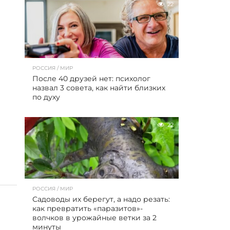
22
РОССИЯ / МИР
После 40 друзей нет: психолог
назвал 3 совета, как найти близких
по духу
22
РОССИЯ / МИР
Садоводы их берегут, а надо резать:
как превратить «паразитов»-
волчков в урожайные ветки за 2
минуты