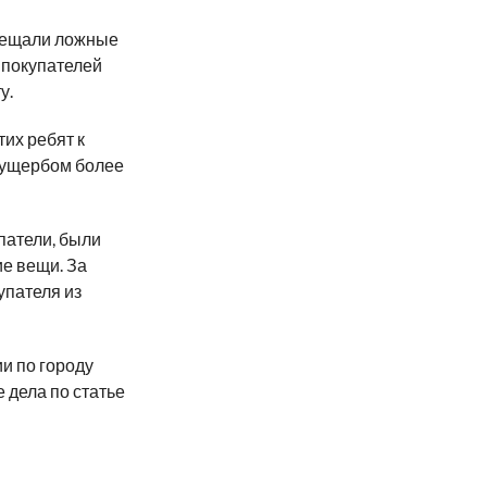
мещали ложные
 покупателей
у.
их ребят к
 ущербом более
патели, были
е вещи. За
упателя из
и по городу
 дела по статье