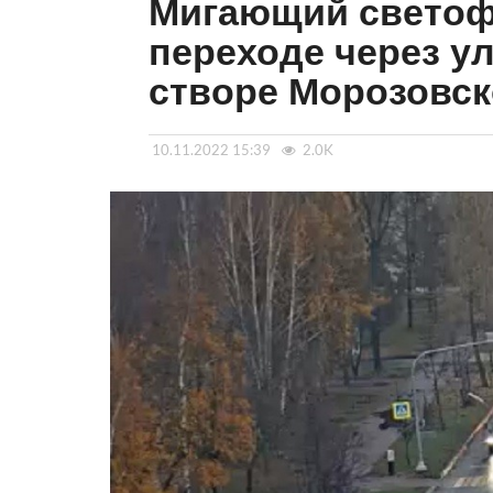
Мигающий светоф
переходе через у
створе Морозовск
10.11.2022 15:39
2.0K