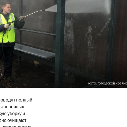
ФОТО: ГОРОДСКОЕ ХОЗЯЙ
роводят полный
тановочных
ую уборку и
ярно очищают
а исправностью