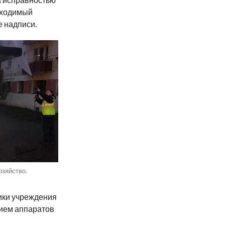
бходимый
 надписи.
озяйство.
ики учреждения
нием аппаратов