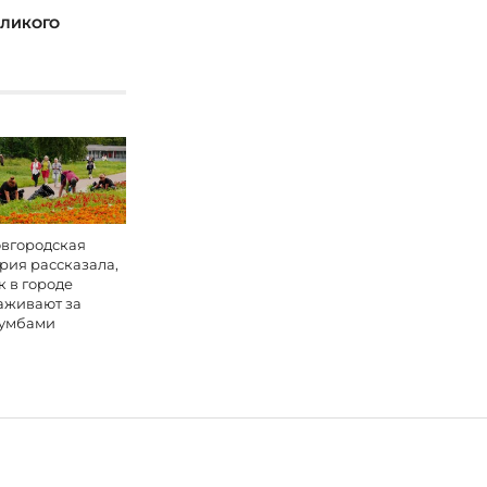
ЕЛИКОГО
вгородская
рия рассказала,
к в городе
аживают за
умбами