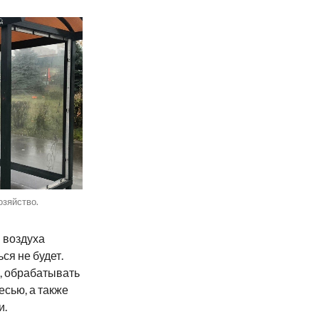
озяйство.
 воздуха
ся не будет.
и, обрабатывать
сью, а также
и.