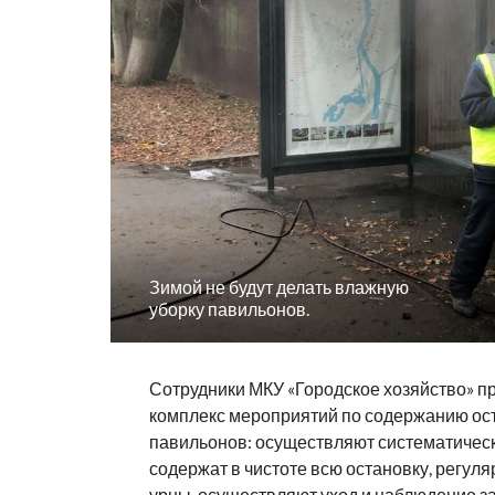
Зимой не будут делать влажную
уборку павильонов.
Сотрудники МКУ «Городское хозяйство» п
комплекс мероприятий по содержанию ос
павильонов: осуществляют систематическ
содержат в чистоте всю остановку, регул
урны, осуществляют уход и наблюдение з