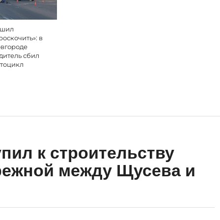
шил
роскочить»: в
вгороде
дитель сбил
тоцикл
пил к строительству
режной между Щусева и