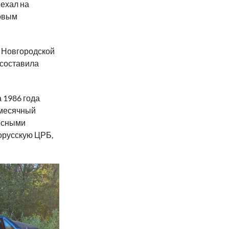
ыехал на
ковым
 Новгородской
 составила
 1986 года
-месячный
лесными
орусскую ЦРБ,