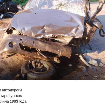
ФОТО: Г
ре автодороги
Старорусском
чина 1983 года