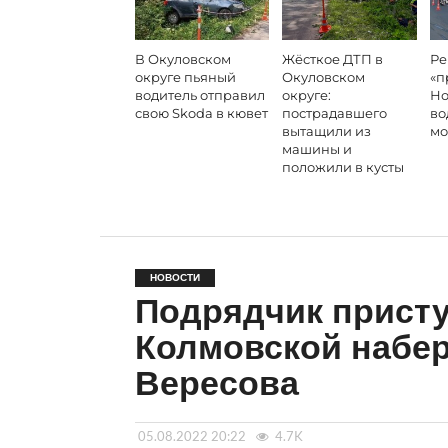
В Окуловском
Жёсткое ДТП в
Ре
округе пьяный
Окуловском
«п
водитель отправил
округе:
Но
свою Skoda в кювет
пострадавшего
во
вытащили из
мо
машины и
положили в кусты
НОВОСТИ
Подрядчик присту
Колмовской набе
Вересова
05.08.2022 20:22
4.7K