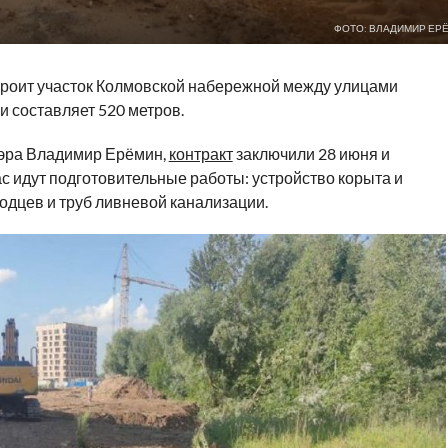
ФОТО: ВЛАДИМИР ЕР
троит участок Колмовской набережной между улицами
 составляет 520 метров.
эра Владимир Ерёмин,
контракт
заключили 28 июня и
ас идут подготовительные работы: устройство корыта и
одцев и труб ливневой канализации.