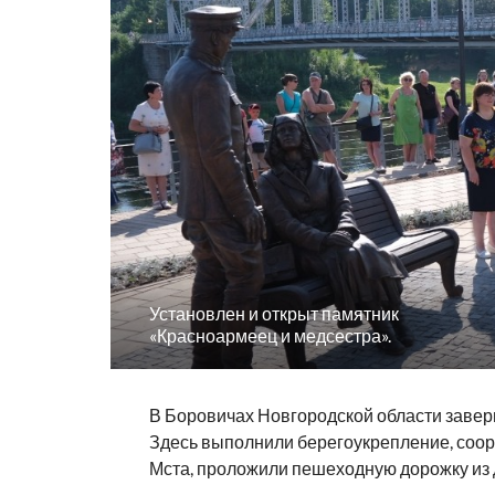
Установлен и открыт памятник
«Красноармеец и медсестра».
В Боровичах Новгородской области заве
Здесь выполнили берегоукрепление, соор
Мста, проложили пешеходную дорожку из 