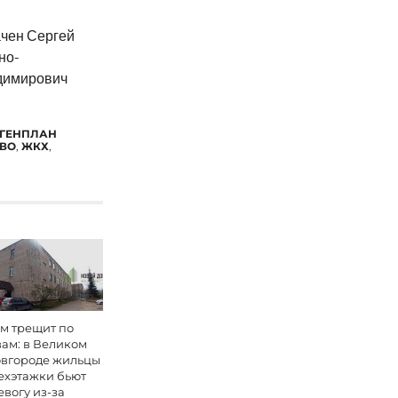
ачен Сергей
но-
димирович
ГЕНПЛАН
ТВО
,
ЖКХ
,
м трещит по
ам: в Великом
вгороде жильцы
ехэтажки бьют
евогу из-за