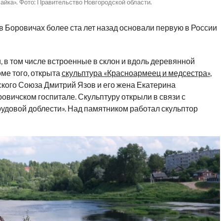
йка». Фото: Правительство Новгородской области.
 в Боровичах более ста лет назад основали первую в России
 в том числе встроенные в склон и вдоль деревянной
ме того, открыта
скульптура «Красноармеец и медсестра»
,
кого Союза Дмитрий Язов и его жена Екатерина
вичском госпитале. Скульптуру открыли в связи с
удовой доблести». Над памятником работал скульптор