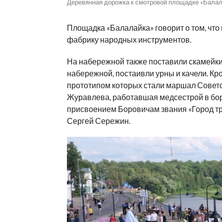
Деревянная дорожка к смотровой площадке «Балала
Площадка «Балалайка» говорит о том, что
фабрику народных инструментов.
На набережной также поставили скамейки,
набережной, постаивли урны и качели. Кро
прототипом которых стали маршал Советс
Журавлева, работавшая медсестрой в боро
присвоением Боровичам звания «Город тр
Сергей Сережин.