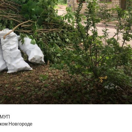
в МУП
иком Новгороде