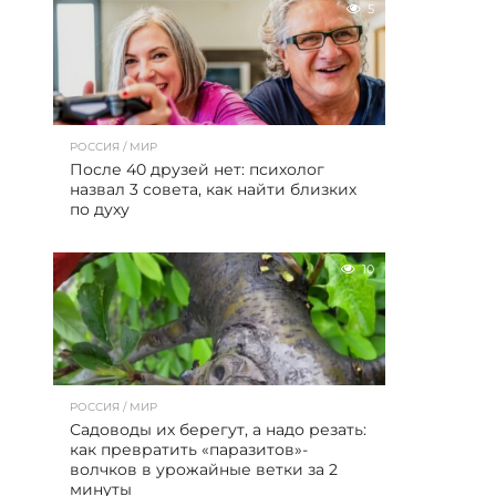
5
РОССИЯ / МИР
После 40 друзей нет: психолог
назвал 3 совета, как найти близких
по духу
10
РОССИЯ / МИР
Садоводы их берегут, а надо резать:
как превратить «паразитов»-
волчков в урожайные ветки за 2
минуты