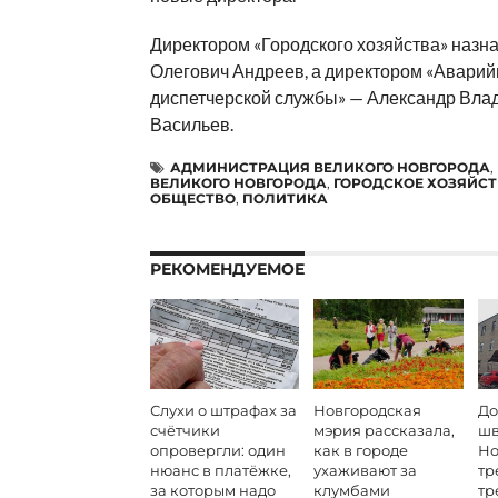
Директором «Городского хозяйства» назн
Олегович Андреев, а директором «Аварий
диспетчерской службы» — Александр Вла
Васильев.
АДМИНИСТРАЦИЯ ВЕЛИКОГО НОВГОРОДА
,
ВЕЛИКОГО НОВГОРОДА
,
ГОРОДСКОЕ ХОЗЯЙС
ОБЩЕСТВО
,
ПОЛИТИКА
РЕКОМЕНДУЕМОЕ
Слухи о штрафах за
Новгородская
До
счётчики
мэрия рассказала,
шв
опровергли: один
как в городе
Но
нюанс в платёжке,
ухаживают за
тр
за которым надо
клумбами
тр