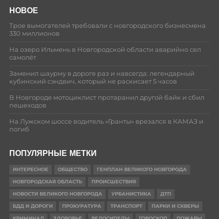
НОВОЕ
Трое вымогателей требовали с новгородского бизнесмена
330 миллионов
На озеро Ильмень в Новгородской области аварийно сел
самолёт
Заменил шаурму в дороге раз и навсегда: легендарный
кубинский сэндвич, который не раскисает 5 часов
В Новгороде мотоциклист протаранил другой байк и сбил
пешеходов
На Лужском шоссе водитель «Гранты» врезался в КАМАЗ и
погиб
ПОПУЛЯРНЫЕ МЕТКИ
ИНТЕРЕСНОЕ
ОБЩЕСТВО
ГЕНПЛАН ВЕЛИКОГО НОВГОРОДА
НОВГОРОДСКАЯ ОБЛАСТЬ
ПРОИСШЕСТВИЯ
НОВОСТИ ВЕЛИКОГО НОВГОРОДА
УРБАНИСТИКА
ДТП
БДД И ДОРОГИ
ПРОКУРАТУРА
ТРАНСПОРТ
ПАРКИ И СКВЕРЫ
КРИМИНАЛ
ЗДОРОВЬЕ
ВЕЛОСИПЕДЫ
ГОРОСКОП
ПОЖАРЫ