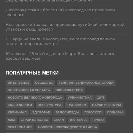
рецидивистка обокрала спящего мужчину
«Здоровая семья»: более 800 новгородцев проверили
здоровье
Новгородский завод по производству гибкой полимерной
упаковки расширяется
В Парфине ввели в эксплуатацию газопровод длиной
почти полтора километра
10 пальцев, 28 дней и дочери Мэри: 5 загадок, которые
взорвут ваш мозг
ПОПУЛЯРНЫЕ МЕТКИ
ИНТЕРЕСНОЕ
ОБЩЕСТВО
ГЕНПЛАН ВЕЛИКОГО НОВГОРОДА
НОВГОРОДСКАЯ ОБЛАСТЬ
ПРОИСШЕСТВИЯ
НОВОСТИ ВЕЛИКОГО НОВГОРОДА
УРБАНИСТИКА
ДТП
БДД И ДОРОГИ
ПРОКУРАТУРА
ТРАНСПОРТ
ПАРКИ И СКВЕРЫ
КРИМИНАЛ
ЗДОРОВЬЕ
ВЕЛОСИПЕДЫ
ГОРОСКОП
ПОЖАРЫ
ЖКХ
СТРОИТЕЛЬСТВО
СПОРТ
КУЛЬТУРА
ПРАВО
ОБРАЗОВАНИЕ
НОВОСТИ НОВГОРОДСКОГО РАЙОНА