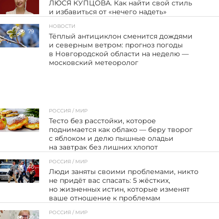
ЛЮСЯ КУПЦОВА. Как найти свой стиль
и избавиться от «нечего надеть»
НОВОСТИ
79
Тёплый антициклон сменится дождями
и северным ветром: прогноз погоды
в Новгородской области на неделю —
московский метеоролог
РОССИЯ / МИР
79
Тесто без расстойки, которое
поднимается как облако — беру творог
с яблоком и делю пышные оладьи
на завтрак без лишних хлопот
РОССИЯ / МИР
46
Люди заняты своими проблемами, никто
не придёт вас спасать: 5 жёстких,
но жизненных истин, которые изменят
ваше отношение к проблемам
РОССИЯ / МИР
127