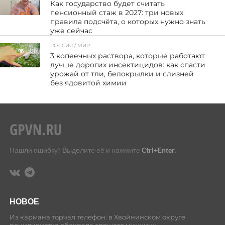
Как государство будет считать
пенсионный стаж в 2027: три новых
правила подсчёта, о которых нужно знать
уже сейчас
РОССИЯ / МИР
101
3 копеечных раствора, которые работают
лучше дорогих инсектицидов: как спасти
урожай от тли, белокрылки и слизней
без ядовитой химии
Нашли ошибку? Выделите её и нажмите
Ctrl+Enter
.
НОВОЕ
Из кармана торчал телефон: в Хвойнинском округе