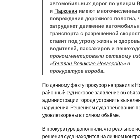
автомобильных дорог по улицам
В
и
Парковая
имеют многочисленны
повреждения дорожного полотна, 
затрудняет движение автомобильн
транспорта с разрешённой скорос
ставит под угрозу жизнь и здоров
водителей, пассажиров и пешеход
прокомментировали сетевому из
«
Генплан Великого Новгорода
» в
прокуратуре города.
По данному факту прокурор направил в Н
районный суд исковое заявление об обяз
администрации города устранить выявле
нарушения. Решением суда требования п
удовлетворены в полном объёме.
В прокуратуре дополнили, что реальное 
решения суда находится на личном контр