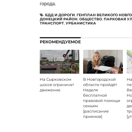
города.
БДД И ДОРОГИ
,
ГЕНПЛАН ВЕЛИКОГО НОВГ
ДОНЕЦКИЙ РАЙОН
,
ОБЩЕСТВО
,
ПАРКОВАЯ У
ТРАНСПОРТ
,
УРБАНИСТИКА
РЕКОМЕНДУЕМОЕ
На Сырковском
В Новгородской
На
шоссе ограничат
области пройдёт
пе
движение
Неделя
Ве
бесплатной
Но
правовой помощи
ог
семьям
дв
[расписание
тр
приемов]
[у