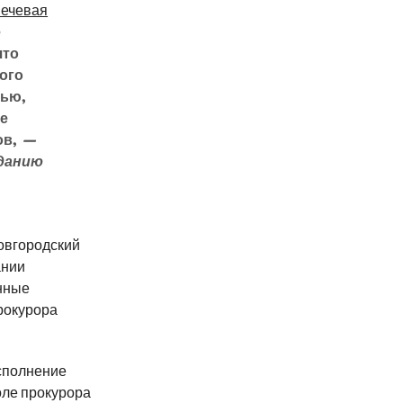
ечевая
е
что
ого
тью,
ье
ов,
—
данию
овгородский
ании
нные
рокурора
исполнение
оле прокурора