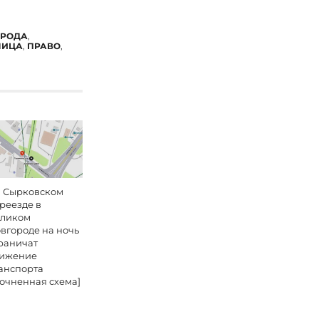
ОРОДА
,
ЛИЦА
,
ПРАВО
,
 Сырковском
реезде в
ликом
вгороде на ночь
раничат
ижение
анспорта
точненная схема]