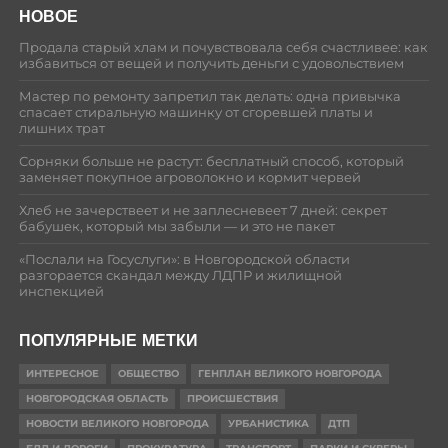
НОВОЕ
Продала старый хлам и почувствовала себя счастливее: как
избавиться от вещей и получить деньги с удовольствием
Мастер по ремонту запретил так делать: одна привычка
спасает стиральную машинку от сгоревшей платы и
лишних трат
Сорняки больше не растут: бесплатный способ, который
заменяет покупное агроволокно и кормит червей
Хлеб не зачерствеет и не заплесневеет 7 дней: секрет
бабушек, который мы забыли — и это не пакет
«Послали на Госуслуги»: в Новгородской области
разгорается скандал между ЛДПР и жилищной
инспекцией
ПОПУЛЯРНЫЕ МЕТКИ
ИНТЕРЕСНОЕ
ОБЩЕСТВО
ГЕНПЛАН ВЕЛИКОГО НОВГОРОДА
НОВГОРОДСКАЯ ОБЛАСТЬ
ПРОИСШЕСТВИЯ
НОВОСТИ ВЕЛИКОГО НОВГОРОДА
УРБАНИСТИКА
ДТП