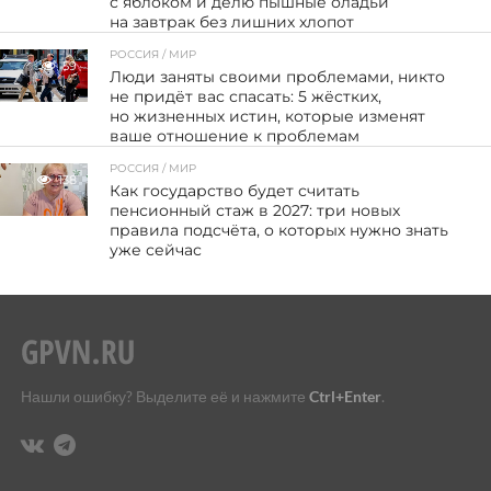
с яблоком и делю пышные оладьи
на завтрак без лишних хлопот
РОССИЯ / МИР
59
Люди заняты своими проблемами, никто
не придёт вас спасать: 5 жёстких,
но жизненных истин, которые изменят
ваше отношение к проблемам
РОССИЯ / МИР
138
Как государство будет считать
пенсионный стаж в 2027: три новых
правила подсчёта, о которых нужно знать
уже сейчас
Нашли ошибку? Выделите её и нажмите
Ctrl+Enter
.