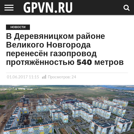
НОВГОРОДСКАЯ
ОБЛАСТЬ
НОВОСТИ
РОССИЯ
СПЕЦПРОЕКТЫ
БЛОГ
СТАТЬИ
ФОТОРЕПОРТАЖИ
ИНТЕРВЬЮ
ОБЪЕКТЫ
ПОДБОРКИ
НОВОСТИ
СОСЕДЕЙ
/ МИР
В Деревяницком районе
Великого Новгорода
перенесён газопровод
протяжённостью 540 метров
01.06.2017 11:15
Просмотров:
24