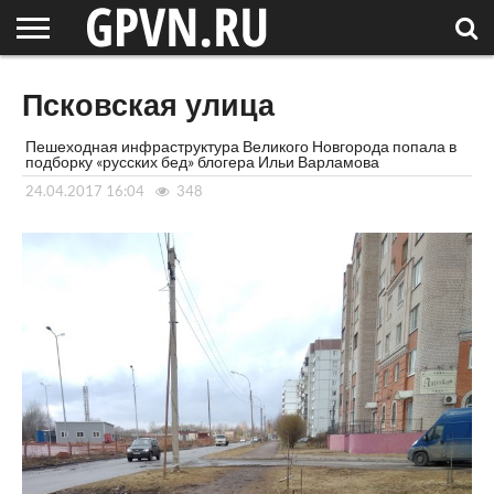
НОВГОРОДСКАЯ
ОБЛАСТЬ
НОВОСТИ
РОССИЯ
СПЕЦПРОЕКТЫ
БЛОГ
СТАТЬИ
ФОТОРЕПОРТАЖИ
ИНТЕРВЬЮ
ОБЪЕКТЫ
ПОДБОРКИ
Псковская улица
СОСЕДЕЙ
/ МИР
Пешеходная инфраструктура Великого Новгорода попала в
подборку «русских бед» блогера Ильи Варламова
24.04.2017 16:04
348