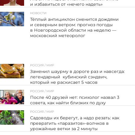
и избавиться от «нечего надеть»
НОВОСТИ
84
Тёплый антициклон сменится дождями
и северным ветром: прогноз погоды
в Новгородской области на неделю —
московский метеоролог
РОССИЯ / МИР
72
Заменил шаурму в дороге раз и навсегда:
легендарный кубинский сэндвич,
который не раскисает 5 часов
РОССИЯ / МИР
39
После 40 друзей нет: психолог назвал 3
совета, как найти близких по духу
РОССИЯ / МИР
50
Садоводы их берегут, а надо резать: как
превратить «паразитов»-волчков в
урожайные ветки за 2 минуты