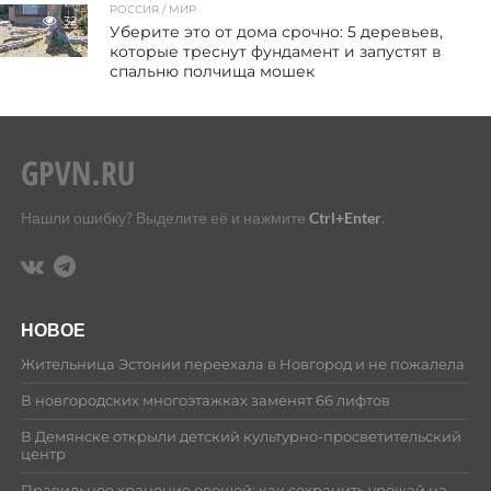
РОССИЯ / МИР
32
Уберите это от дома срочно: 5 деревьев,
которые треснут фундамент и запустят в
спальню полчища мошек
Нашли ошибку? Выделите её и нажмите
Ctrl+Enter
.
НОВОЕ
Жительница Эстонии переехала в Новгород и не пожалела
В новгородских многоэтажках заменят 66 лифтов
В Демянске открыли детский культурно-просветительский
центр
Правильное хранение овощей: как сохранить урожай на