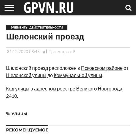
НОВГОРОДСКАЯ
ОБЛАСТЬ
НОВОСТИ
РОССИЯ
СПЕЦПРОЕКТЫ
БЛОГ
СТАТЬИ
ФОТОРЕПОРТАЖИ
ИНТЕРВЬЮ
ОБЪЕКТЫ
ПОДБОРКИ
ЭЛЕМЕНТЫ ДЕЙСТВИТЕЛЬНОСТИ
СОСЕДЕЙ
/ МИР
Шелонский проезд
31.12.2020 08:45
Просмотров:
9
Шелонский проезд расположен в
Псковском районе
от
Шелонской улицы
до
Коммунальной улицы
.
Код улицы в адресном реестре Великого Новгорода:
2410.
УЛИЦЫ
РЕКОМЕНДУЕМОЕ