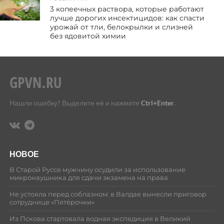
95
3 копеечных раствора, которые работают
лучше дорогих инсектицидов: как спасти
урожай от тли, белокрылки и слизней
без ядовитой химии
Нашли ошибку? Выделите её и нажмите
Ctrl+Enter
.
НОВОЕ
В Старой Руссе мужчину осудили за использование
микронаушника для сдачи экзамена на права
Не устояла перед соблазном: в Валдае вынесли приговор
сотруднице «Пятёрочки»
Из Пскова стартовала водная экспедиция в Великий