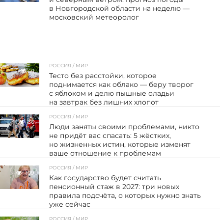
в Новгородской области на неделю —
московский метеоролог
РОССИЯ / МИР
71
Тесто без расстойки, которое
поднимается как облако — беру творог
с яблоком и делю пышные оладьи
на завтрак без лишних хлопот
РОССИЯ / МИР
36
Люди заняты своими проблемами, никто
не придёт вас спасать: 5 жёстких,
но жизненных истин, которые изменят
ваше отношение к проблемам
РОССИЯ / МИР
109
Как государство будет считать
пенсионный стаж в 2027: три новых
правила подсчёта, о которых нужно знать
уже сейчас
РОССИЯ / МИР