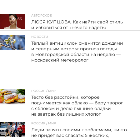
АВТОРСКОЕ
66
ЛЮСЯ КУПЦОВА. Как найти свой стиль
и избавиться от «нечего надеть»
НОВОСТИ
81
Тёплый антициклон сменится дождями
и северным ветром: прогноз погоды
в Новгородской области на неделю —
московский метеоролог
РОССИЯ / МИР
85
Тесто без расстойки, которое
поднимается как облако — беру творог
с яблоком и делю пышные оладьи
на завтрак без лишних хлопот
РОССИЯ / МИР
57
Люди заняты своими проблемами, никто
не придёт вас спасать: 5 жёстких,