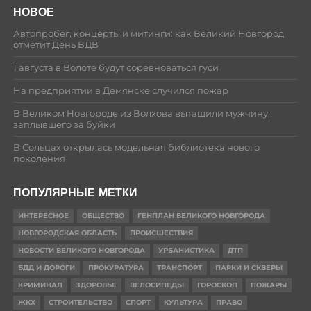
НОВОЕ
Автопробег, концерты и митинги: как Великий Новгород
отметит День ВДВ
1 августа в Волоте будут соревноваться гуси
На предприятии в Демянске случился пожар
В Великом Новгороде из Волхова вытащили мужчину,
заплывшего за буйки
В Сольцах открылась модельная библиотека нового
поколения
ПОПУЛЯРНЫЕ МЕТКИ
ИНТЕРЕСНОЕ
ОБЩЕСТВО
ГЕНПЛАН ВЕЛИКОГО НОВГОРОДА
НОВГОРОДСКАЯ ОБЛАСТЬ
ПРОИСШЕСТВИЯ
НОВОСТИ ВЕЛИКОГО НОВГОРОДА
УРБАНИСТИКА
ДТП
БДД И ДОРОГИ
ПРОКУРАТУРА
ТРАНСПОРТ
ПАРКИ И СКВЕРЫ
КРИМИНАЛ
ЗДОРОВЬЕ
ВЕЛОСИПЕДЫ
ГОРОСКОП
ПОЖАРЫ
ЖКХ
СТРОИТЕЛЬСТВО
СПОРТ
КУЛЬТУРА
ПРАВО