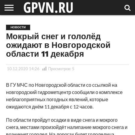
НОВГОРОДСКАЯ
ОБЛАСТЬ
НОВОСТИ
РОССИЯ
СПЕЦПРОЕКТЫ
БЛОГ
СТАТЬИ
ФОТОРЕПОРТАЖИ
ИНТЕРВЬЮ
ОБЪЕКТЫ
ПОДБОРКИ
НОВОСТИ
СОСЕДЕЙ
/ МИР
Мокрый снег и гололёд
ожидают в Новгородской
области 11 декабря
10.12.2020 14:26
Просмотров:
5
В ГУ МЧС по Новгородской области со ссылкой на
новгородский гидрометцентр сообщили о комплексе
неблагоприятных погодных явлений, которые
ожидаются днём 11 декабря с 12 часов.
По области пройдут осадки в виде снега и мокрого
снега, местами произойдёт налипание мокрого снега и
возникнет гололед. На дорогах будет гололедица.