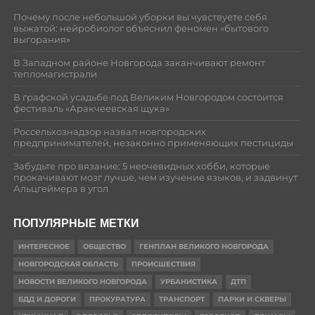
Почему после небольшой уборки вы чувствуете себя
выжатой: нейробиолог объяснил феномен «бытового
выгорания»
В Западном районе Новгорода заканчивают ремонт
тепломагистрали
В графской усадьбе под Великим Новгородом состоится
фестиваль «Аракчеевская щука»
Россельхознадзор назвал новгородских
предпринимателей, незаконно применяющих пестициды
Забудьте про вязание: 5 неочевидных хобби, которые
прокачивают мозг лучше, чем изучение языков, и задвинут
Альцгеймера в угол
ПОПУЛЯРНЫЕ МЕТКИ
ИНТЕРЕСНОЕ
ОБЩЕСТВО
ГЕНПЛАН ВЕЛИКОГО НОВГОРОДА
НОВГОРОДСКАЯ ОБЛАСТЬ
ПРОИСШЕСТВИЯ
НОВОСТИ ВЕЛИКОГО НОВГОРОДА
УРБАНИСТИКА
ДТП
БДД И ДОРОГИ
ПРОКУРАТУРА
ТРАНСПОРТ
ПАРКИ И СКВЕРЫ