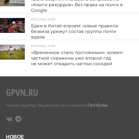
«Книги рекордов» без права на поиск в
Google
РОССИЯ / МИР
28
Едем в Китай втроем: новые правила
безвиза урежут состав группы почти
вдвое
РОССИЯ / МИР
249
«Временное стало постоянным»: хозяин
частной скважины уже второй год
не может отвадить наглых соседей
Нашли ошибку? Выделите её и нажмите
Ctrl+Enter
.
НОВОЕ