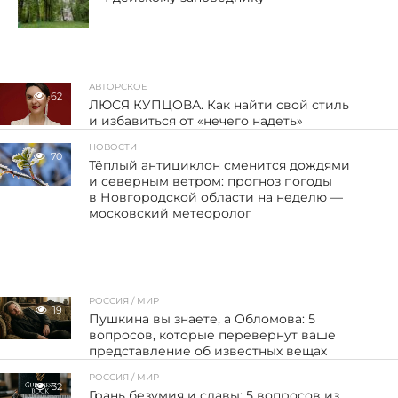
АВТОРСКОЕ
62
ЛЮСЯ КУПЦОВА. Как найти свой стиль
и избавиться от «нечего надеть»
НОВОСТИ
70
Тёплый антициклон сменится дождями
и северным ветром: прогноз погоды
в Новгородской области на неделю —
московский метеоролог
РОССИЯ / МИР
19
Пушкина вы знаете, а Обломова: 5
вопросов, которые перевернут ваше
представление об известных вещах
РОССИЯ / МИР
32
Грань безумия и славы: 5 вопросов из