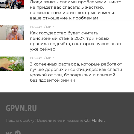
Люди заняты своими проблемами, никто
не придёт вас спасать: 5 жёстких,
но жизненных истин, которые изменят
ваше отношение к проблемам
РОССИЯ / МИР
134
Как государство будет считать
пенсионный стаж в 2027: три новых
правила подсчёта, о которых нужно знать
уже сейчас
РОССИЯ / МИР
107
3 копеечных раствора, которые работают
лучше дорогих инсектицидов: как спасти
урожай от тли, белокрылки и слизней
без ядовитой химии
Нашли ошибку? Выделите её и нажмите
Ctrl+Enter
.