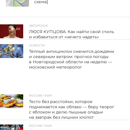
схема]
АВТОРСКОЕ
66
ЛЮСЯ КУПЦОВА. Как найти свой стиль
и избавиться от «нечего надеть»
НОВОСТИ
81
Тёплый антициклон сменится дождями
и северным ветром: прогноз погоды
в Новгородской области на неделю —
московский метеоролог
РОССИЯ / МИР
84
Тесто без расстойки, которое
поднимается как облако — беру творог
с яблоком и делю пышные оладьи
на завтрак без лишних хлопот
РОССИЯ / МИР
55