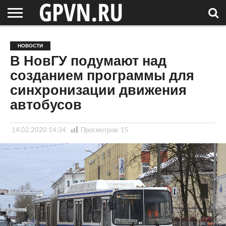
НОВГОРОДСКАЯ
ОБЛАСТЬ
НОВОСТИ
РОССИЯ
СПЕЦПРОЕКТЫ
БЛОГ
СТАТЬИ
ФОТОРЕПОРТАЖИ
ИНТЕРВЬЮ
ОБЪЕКТЫ
ПОДБОРКИ
НОВОСТИ
СОСЕДЕЙ
/ МИР
В НовГУ подумают над
созданием программы для
синхронизации движения
автобусов
14.02.2020 14:34
Просмотров:
15