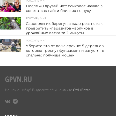
РОССИЯ / МИР
2
После 40 друзей нет: психолог назвал 3
совета, как найти близких по духу
РОССИЯ / МИР
7
Садоводы их берегут, а надо резать: как
превратить «паразитов»-волчков в
урожайные ветки за 2 минуты
РОССИЯ / МИР
9
Уберите это от дома срочно: 5 деревьев,
которые треснут фундамент и запустят в
спальню полчища мошек
Нашли ошибку? Выделите её и нажмите
Ctrl+Enter
.