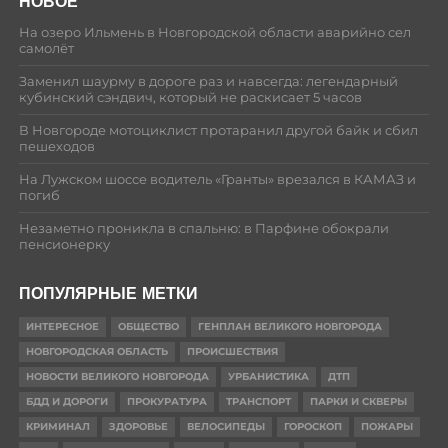
НОВОЕ
На озеро Ильмень в Новгородской области аварийно сел
самолёт
Заменил шаурму в дороге раз и навсегда: легендарный
кубинский сэндвич, который не раскисает 5 часов
В Новгороде мотоциклист протаранил другой байк и сбил
пешеходов
На Лужском шоссе водитель «Гранты» врезался в КАМАЗ и
погиб
Незаметно проникла в спальню: в Парфине обокрали
пенсионерку
ПОПУЛЯРНЫЕ МЕТКИ
ИНТЕРЕСНОЕ
ОБЩЕСТВО
ГЕНПЛАН ВЕЛИКОГО НОВГОРОДА
НОВГОРОДСКАЯ ОБЛАСТЬ
ПРОИСШЕСТВИЯ
НОВОСТИ ВЕЛИКОГО НОВГОРОДА
УРБАНИСТИКА
ДТП
БДД И ДОРОГИ
ПРОКУРАТУРА
ТРАНСПОРТ
ПАРКИ И СКВЕРЫ
КРИМИНАЛ
ЗДОРОВЬЕ
ВЕЛОСИПЕДЫ
ГОРОСКОП
ПОЖАРЫ