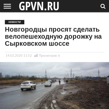
НОВГОРОДСКАЯ
ОБЛАСТЬ
НОВОСТИ
РОССИЯ
СПЕЦПРОЕКТЫ
БЛОГ
СТАТЬИ
ФОТОРЕПОРТАЖИ
ИНТЕРВЬЮ
ОБЪЕКТЫ
ПОДБОРКИ
НОВОСТИ
СОСЕДЕЙ
/ МИР
Новгородцы просят сделать
велопешеходную дорожку на
Сырковском шоссе
14.02.2020 11:52
Просмотров:
6