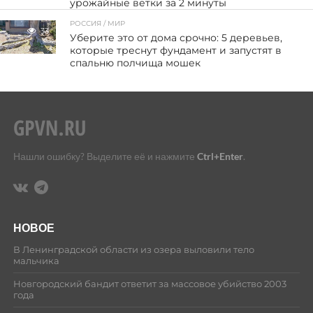
урожайные ветки за 2 минуты
РОССИЯ / МИР
33
Уберите это от дома срочно: 5 деревьев,
которые треснут фундамент и запустят в
спальню полчища мошек
Нашли ошибку? Выделите её и нажмите
Ctrl+Enter
.
НОВОЕ
В Ленинградской области из озера выловили тело
мальчика
Новгородский бандит ответит за массовое убийство 2003
года