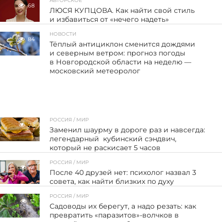
АВТОРСКОЕ
68
ЛЮСЯ КУПЦОВА. Как найти свой стиль
и избавиться от «нечего надеть»
НОВОСТИ
84
Тёплый антициклон сменится дождями
и северным ветром: прогноз погоды
в Новгородской области на неделю —
московский метеоролог
РОССИЯ / МИР
76
Заменил шаурму в дороге раз и навсегда:
легендарный кубинский сэндвич,
который не раскисает 5 часов
РОССИЯ / МИР
41
После 40 друзей нет: психолог назвал 3
совета, как найти близких по духу
РОССИЯ / МИР
51
Садоводы их берегут, а надо резать: как
превратить «паразитов»-волчков в