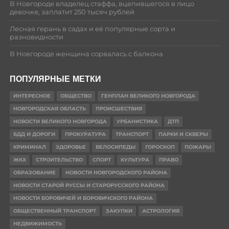
В Новгороде владелец стаффа, вцепившегося в лицо
девочке, заплатит 250 тысяч рублей
Лесная герань в садах и её популярные сорта и
разновидности
В Новгороде женщина сорвалась с балкона
ПОПУЛЯРНЫЕ МЕТКИ
ИНТЕРЕСНОЕ
ОБЩЕСТВО
ГЕНПЛАН ВЕЛИКОГО НОВГОРОДА
НОВГОРОДСКАЯ ОБЛАСТЬ
ПРОИСШЕСТВИЯ
НОВОСТИ ВЕЛИКОГО НОВГОРОДА
УРБАНИСТИКА
ДТП
БДД И ДОРОГИ
ПРОКУРАТУРА
ТРАНСПОРТ
ПАРКИ И СКВЕРЫ
КРИМИНАЛ
ЗДОРОВЬЕ
ВЕЛОСИПЕДЫ
ГОРОСКОП
ПОЖАРЫ
ЖКХ
СТРОИТЕЛЬСТВО
СПОРТ
КУЛЬТУРА
ПРАВО
ОБРАЗОВАНИЕ
НОВОСТИ НОВГОРОДСКОГО РАЙОНА
НОВОСТИ СТАРОЙ РУССЫ И СТАРОРУССКОГО РАЙОНА
НОВОСТИ БОРОВИЧЕЙ И БОРОВИЧСКОГО РАЙОНА
ОБЩЕСТВЕННЫЙ ТРАНСПОРТ
ЗАКУПКИ
АСТРОЛОГИЯ
НЕДВИЖИМОСТЬ