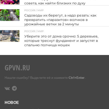
совета, как найти близких по духу
РОССИЯ / МИР
51
Садоводы их берегут, а надо резать: как
превратить «паразитов»-волчков в
урожайные ветки за 2 минуты
РОССИЯ / МИР
33
Уберите это от дома срочно: 5 деревьев,
которые треснут фундамент и запустят в
спальню полчища мошек
Нашли ошибку? Выделите её и нажмите
Ctrl+Enter
.
НОВОЕ