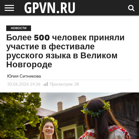
НОВГОРОДСКАЯ
ОБЛАСТЬ
НОВОСТИ
РОССИЯ
СПЕЦПРОЕКТЫ
БЛОГ
СТАТЬИ
ФОТОРЕПОРТАЖИ
ИНТЕРВЬЮ
ОБЪЕКТЫ
ПОДБОРКИ
НОВОСТИ
СОСЕДЕЙ
/ МИР
Более 500 человек приняли
участие в фестивале
русского языка в Великом
Новгороде
Юлия Ситникова
30.06.2026 14:36
Просмотров:
38