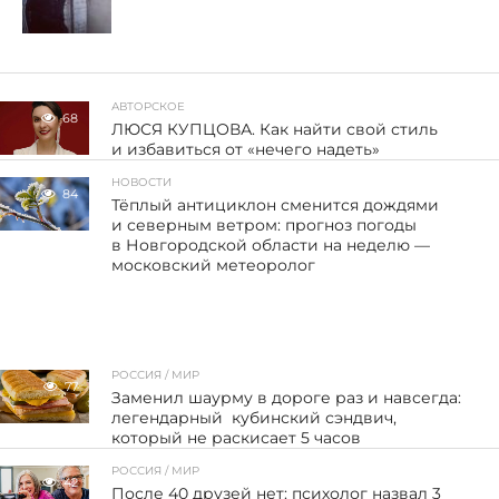
АВТОРСКОЕ
68
ЛЮСЯ КУПЦОВА. Как найти свой стиль
и избавиться от «нечего надеть»
НОВОСТИ
84
Тёплый антициклон сменится дождями
и северным ветром: прогноз погоды
в Новгородской области на неделю —
московский метеоролог
РОССИЯ / МИР
77
Заменил шаурму в дороге раз и навсегда:
легендарный кубинский сэндвич,
который не раскисает 5 часов
РОССИЯ / МИР
42
После 40 друзей нет: психолог назвал 3