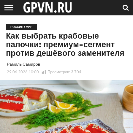
НОВГОРОДСКАЯ
ОБЛАСТЬ
НОВОСТИ
РОССИЯ
СПЕЦПРОЕКТЫ
БЛОГ
СТАТЬИ
ФОТОРЕПОРТАЖИ
ИНТЕРВЬЮ
ОБЪЕКТЫ
ПОДБОРКИ
РОССИЯ / МИР
СОСЕДЕЙ
/ МИР
Как выбрать крабовые
палочки: премиум-сегмент
против дешёвого заменителя
Рамиль Самиров
29.06.2026 10:00
Просмотров:
3 704