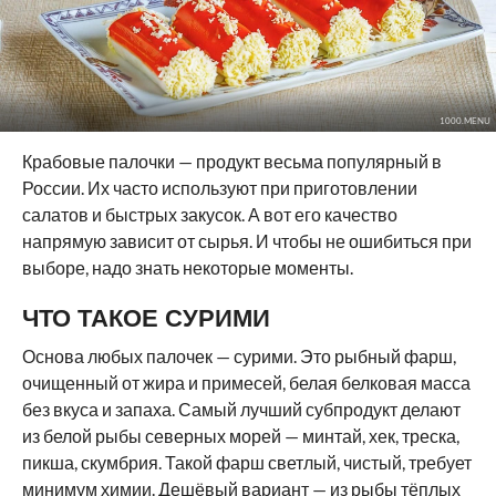
1000.MENU
Крабовые палочки — продукт весьма популярный в
России. Их часто используют при приготовлении
салатов и быстрых закусок. А вот его качество
напрямую зависит от сырья. И чтобы не ошибиться при
выборе, надо знать некоторые моменты.
ЧТО ТАКОЕ СУРИМИ
Основа любых палочек — сурими. Это рыбный фарш,
очищенный от жира и примесей, белая белковая масса
без вкуса и запаха. Самый лучший субпродукт делают
из белой рыбы северных морей — минтай, хек, треска,
пикша, скумбрия. Такой фарш светлый, чистый, требует
минимум химии. Дешёвый вариант — из рыбы тёплых