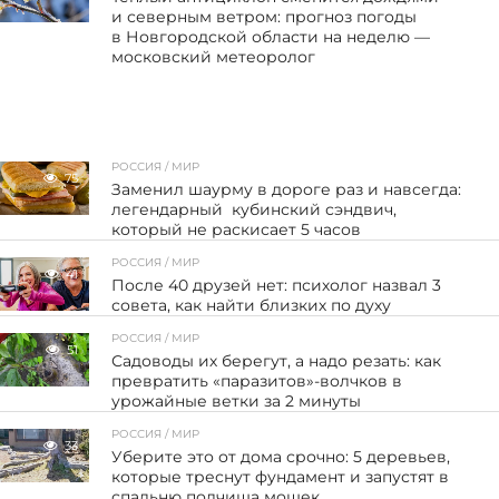
и северным ветром: прогноз погоды
в Новгородской области на неделю —
московский метеоролог
РОССИЯ / МИР
75
Заменил шаурму в дороге раз и навсегда:
легендарный кубинский сэндвич,
который не раскисает 5 часов
РОССИЯ / МИР
41
После 40 друзей нет: психолог назвал 3
совета, как найти близких по духу
РОССИЯ / МИР
51
Садоводы их берегут, а надо резать: как
превратить «паразитов»-волчков в
урожайные ветки за 2 минуты
РОССИЯ / МИР
33
Уберите это от дома срочно: 5 деревьев,
которые треснут фундамент и запустят в
спальню полчища мошек