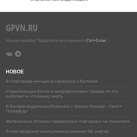
Нашли ошибку? Выделите её и нажмите
Ctrl+Enter
.
НОВОЕ
В Новгороде женщина сорвалась с балкона
Стерилизация банок в микроволновке: правда ли это
работает и что важно знать
В Валдае осудили разбойника с трассы Москва – Санкт-
Петербург
Жительница Эстонии переехала в Новгород и не пожалела
В новгородских многоэтажках заменят 66 лифтов