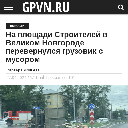
НОВГОРОДСКАЯ
ОБЛАСТЬ
НОВОСТИ
РОССИЯ
СПЕЦПРОЕКТЫ
БЛОГ
СТАТЬИ
ФОТОРЕПОРТАЖИ
ИНТЕРВЬЮ
ОБЪЕКТЫ
ПОДБОРКИ
НОВОСТИ
СОСЕДЕЙ
/ МИР
На площади Строителей в
Великом Новгороде
перевернулся грузовик с
мусором
Варвара Якушева
27.06.2026 15:11
Просмотров:
101