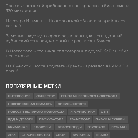
Трое вымогателей требовали с новгородского бизнесмена
330 миллионов
На озеро Ильмень в Новгородской области аварийно сел
самолёт
Заменил шаурму в дороге раз и навсегда: легендарный
кубинский сэндвич, который не раскисает 5 часов
В Новгороде мотоциклист протаранил другой байк и сбил
пешеходов
На Лужском шоссе водитель «Гранты» врезался в КАМАЗ и
погиб
ПОПУЛЯРНЫЕ МЕТКИ
ИНТЕРЕСНОЕ
ОБЩЕСТВО
ГЕНПЛАН ВЕЛИКОГО НОВГОРОДА
НОВГОРОДСКАЯ ОБЛАСТЬ
ПРОИСШЕСТВИЯ
НОВОСТИ ВЕЛИКОГО НОВГОРОДА
УРБАНИСТИКА
ДТП
БДД И ДОРОГИ
ПРОКУРАТУРА
ТРАНСПОРТ
ПАРКИ И СКВЕРЫ
КРИМИНАЛ
ЗДОРОВЬЕ
ВЕЛОСИПЕДЫ
ГОРОСКОП
ПОЖАРЫ
ЖКХ
СТРОИТЕЛЬСТВО
СПОРТ
КУЛЬТУРА
ПРАВО