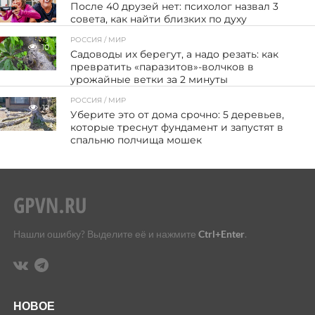
После 40 друзей нет: психолог назвал 3
совета, как найти близких по духу
РОССИЯ / МИР
10
Садоводы их берегут, а надо резать: как
превратить «паразитов»-волчков в
урожайные ветки за 2 минуты
РОССИЯ / МИР
12
Уберите это от дома срочно: 5 деревьев,
которые треснут фундамент и запустят в
спальню полчища мошек
Нашли ошибку? Выделите её и нажмите
Ctrl+Enter
.
НОВОЕ