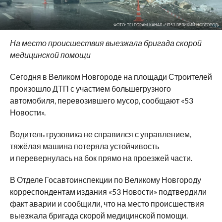
ФОТО: TELEGRAM-КАНАЛ «ЧП53 ВЕЛИКИЙ НОВГОРОД»
На место происшествия выезжала бригада скорой
медицинской помощи
Сегодня в Великом Новгороде на площади Строителей
произошло ДТП с участием большегрузного
автомобиля, перевозившего мусор, сообщают «53
Новости».
Водитель грузовика не справился с управлением,
тяжёлая машина потеряла устойчивость
и перевернулась на бок прямо на проезжей части.
В Отделе Госавтоинспекции по Великому Новгороду
корреспондентам издания «53 Новости» подтвердили
факт аварии и сообщили, что на место происшествия
выезжала бригада скорой медицинской помощи.